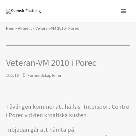
Hoppa
till
innehåll
Hem
»
Aktuellt
»
Veteran-VM 2010 i Porec
Veteran-VM 2010 i Porec
100513
Förbundskaptener
Tävlingen kommer att hållas i Intersport Centre
i Porec vid den kroatiska kusten.
Inbjudan går att hämta på