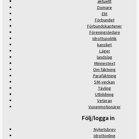
aktuellt
Domare
Elit
Förbundet
Förbundskaptener
Föreningsledare
Idrottspolitik
kansliet
Läger
landslag
Minnestext
Om fäktning
Parafäktning
SM-veckan
Tävling
Utbildning
Veteran
Vuxenmotionärer
Följ/logga in
Nyhetsbrev
Idrottonline