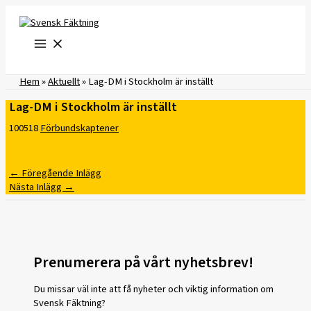
Hoppa
till
innehåll
Hem
»
Aktuellt
»
Lag-DM i Stockholm är inställt
Lag-DM i Stockholm är inställt
100518
Förbundskaptener
←
Föregående Inlägg
Nästa Inlägg
→
Prenumerera på vårt nyhetsbrev!
Du missar väl inte att få nyheter och viktig information om
Svensk Fäktning?