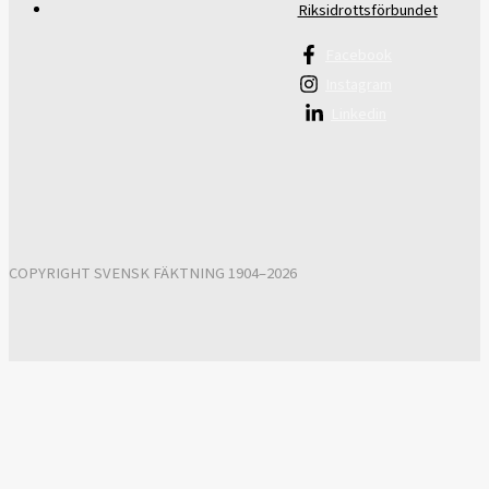
Riksidrottsförbundet
Facebook
Instagram
Linkedin
COPYRIGHT SVENSK FÄKTNING 1904–2026