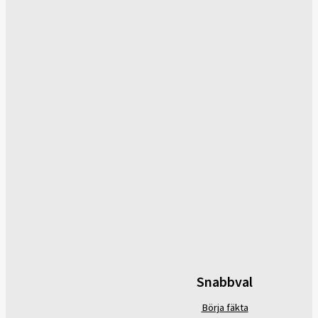
Snabbval
Börja fäkta