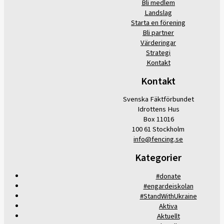
Bli medlem
Landslag
Starta en förening
Bli partner
Värderingar
Strategi
Kontakt
Kontakt
Svenska Fäktförbundet
Idrottens Hus
Box 11016
100 61 Stockholm
info@fencing.se
Kategorier
#donate
#engardeiskolan
#StandWithUkraine
Aktiva
Aktuellt