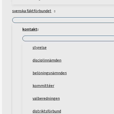
svenska fäktförbundet
kontakt
styrelse
disciplinnämden
belöningsnämnden
kommittéer
valberedningen
distriktsförbund