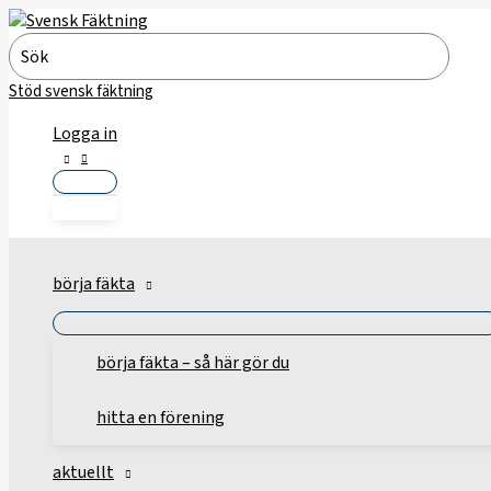
Hoppa
till
Search
innehåll
for:
Stöd svensk fäktning
Logga in
börja fäkta
börja fäkta – så här gör du
hitta en förening
aktuellt