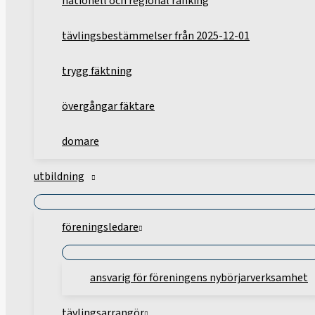
nationell och regional ranking
tävlingsbestämmelser från 2025-12-01
trygg fäktning
övergångar fäktare
domare
utbildning
föreningsledare
ansvarig för föreningens nybörjarverksamhet
tävlingsarrangör