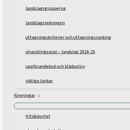
landslagsgrupperna
landslagsledningen
uttagningskriterier och uttagningsranking
utvecklingsplan – landslag 2024-25
uppförandekod och klädpolicy
viktiga länkar
föreningar
fritidskortet