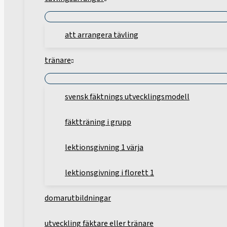
att arrangera tävling
tränare
svensk fäktnings utvecklingsmodell
fäktträning i grupp
lektionsgivning 1 värja
lektionsgivning i florett 1
domarutbildningar
utveckling fäktare eller tränare