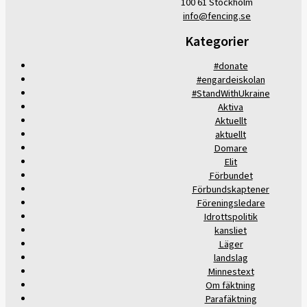
100 61 Stockholm
info@fencing.se
Kategorier
#donate
#engardeiskolan
#StandWithUkraine
Aktiva
Aktuellt
aktuellt
Domare
Elit
Förbundet
Förbundskaptener
Föreningsledare
Idrottspolitik
kansliet
Läger
landslag
Minnestext
Om fäktning
Parafäktning