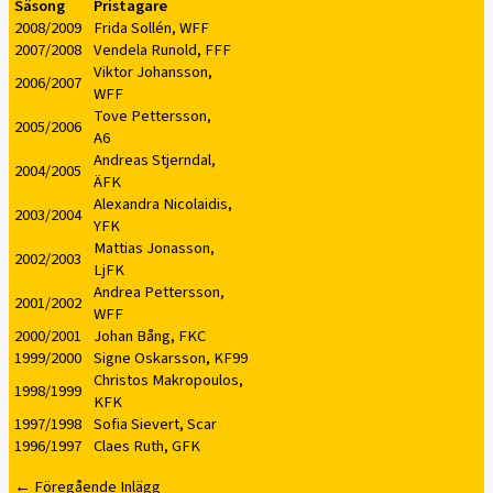
Säsong
Pristagare
2008/2009
Frida Sollén, WFF
2007/2008
Vendela Runold, FFF
Viktor Johansson,
2006/2007
WFF
Tove Pettersson,
2005/2006
A6
Andreas Stjerndal,
2004/2005
ÄFK
Alexandra Nicolaidis,
2003/2004
YFK
Mattias Jonasson,
2002/2003
LjFK
Andrea Pettersson,
2001/2002
WFF
2000/2001
Johan Bång, FKC
1999/2000
Signe Oskarsson, KF99
Christos Makropoulos,
1998/1999
KFK
1997/1998
Sofia Sievert, Scar
1996/1997
Claes Ruth, GFK
←
Föregående Inlägg