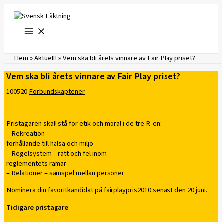
Hoppa
till
innehåll
Hem
»
Aktuellt
»
Vem ska bli årets vinnare av Fair Play priset?
Vem ska bli årets vinnare av Fair Play priset?
100520
Förbundskaptener
Pristagaren skall stå för etik och moral i de tre R-en:
– Rekreation –
förhållande till hälsa och miljö
– Regelsystem – rätt och fel inom
reglementets ramar
– Relationer – samspel mellan personer
Nominera din favoritkandidat på
fairplaypris2010
senast den 20 juni.
Tidigare pristagare