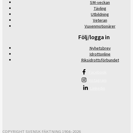
SM-veckan
Tävling
Utbildning
Veteran
Vuxenmotionärer
Följ/logga in
Nyhetsbrev
Idrottonline
Riksidrottsförbundet
Facebook
Instagram
Linkedin
COPYRIGHT SVENSK FÄKTNING 1904–2026