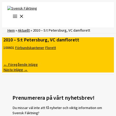
Hoppa
till
innehåll
Hem
»
Aktuellt
»
2010 – S:t Petersburg, VC damflorett
2010 – S:t Petersburg, VC damflorett
100601
Förbundskaptener
Florett
←
Föregående Inlägg
Nästa Inlägg
→
Prenumerera på vårt nyhetsbrev!
Du missar väl inte att få nyheter och viktig information om
Svensk Fäktning?