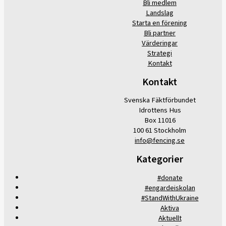
Bli medlem
Landslag
Starta en förening
Bli partner
Värderingar
Strategi
Kontakt
Kontakt
Svenska Fäktförbundet
Idrottens Hus
Box 11016
100 61 Stockholm
info@fencing.se
Kategorier
#donate
#engardeiskolan
#StandWithUkraine
Aktiva
Aktuellt