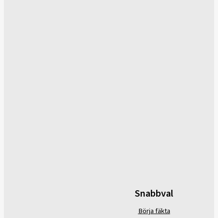
Snabbval
Börja fäkta