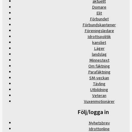
aktuellt
Domare
Elit
Förbundet
Förbundskaptener
Föreningsledare
Idrottspolitik
kansliet
Läger
landslag
Minnestext
Om fäktning
Parafäktning
SM-veckan
Tävling
Utbildning
Veteran
Vuxenmotionärer
Följ/logga in
Nyhetsbrev
Idrottonline