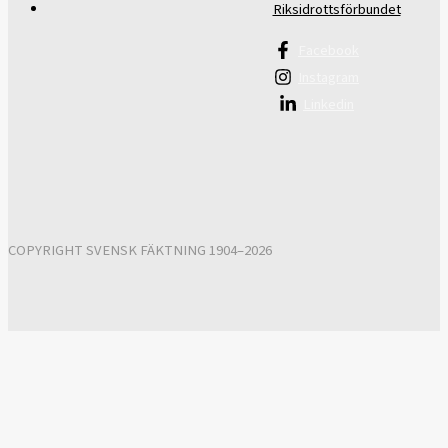
Riksidrottsförbundet
Facebook
Instagram
Linkedin
COPYRIGHT SVENSK FÄKTNING 1904–2026