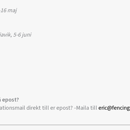
-16 maj
vik, 5-6 juni
å epost?
ationsmail direkt till er epost? -Maila till
eric@fencing