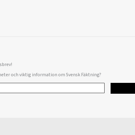
sbrev!
yheter och viktig information om Svensk Fäktning?