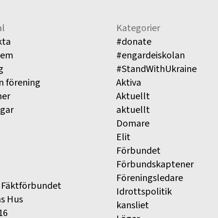
l
Kategorier
kta
#donate
lem
#engardeiskolan
g
#StandWithUkraine
n förening
Aktiva
ner
Aktuellt
ngar
aktuellt
Domare
Elit
Förbundet
Förbundskaptener
Föreningsledare
 Fäktförbundet
Idrottspolitik
ns Hus
kansliet
16