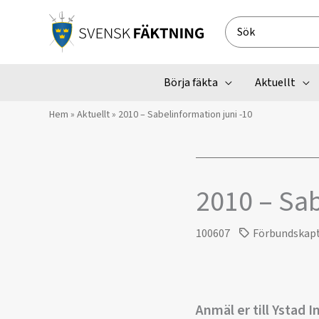
Hoppa
till
Search
innehåll
for:
Börja fäkta
Aktuellt
Hem
»
Aktuellt
»
2010 – Sabelinformation juni -10
2010 – Sab
100607
Förbundskap
Anmäl er till Ystad I