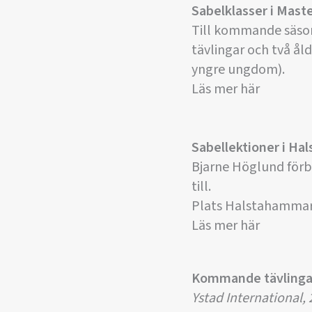
Sabelklasser i Mast
Till kommande säsong
tävlingar och två ål
yngre ungdom).
Läs mer här
Sabellektioner i H
Bjarne Höglund förb
till.
Plats Halstahammar 
Läs mer här
Kommande tävlinga
Ystad International, 