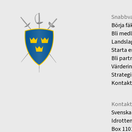
Snabbva
Börja fä
Bli med
Landsla
Starta e
Bli part
Värderi
Strategi
Kontakt
Kontakt
Svenska
Idrotte
Box 110