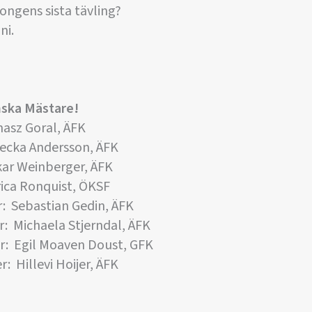
songens sista tävling?
ni.
enska Mästare!
masz Goral, ÄFK
ecka Andersson, ÄFK
kar Weinberger, ÄFK
ica Ronquist, ÖKSF
: Sebastian Gedin, ÄFK
 Michaela Stjerndal, ÄFK
r: Egil Moaven Doust, GFK
 Hillevi Hoijer, ÄFK