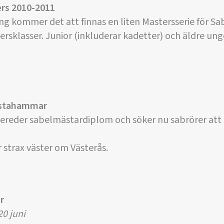
ers 2010-2011
 kommer det att finnas en liten Mastersserie för Sabe
dersklasser. Junior (inkluderar kadetter) och äldre u
alstahammar
ereder sabelmästardiplom och söker nu sabrörer att 
strax väster om Västerås.
r
20 juni