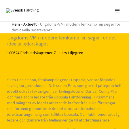
Hoppa
till
innehåll
Hem
»
Aktuellt
»
Ungdoms-VM i modern femkamp  en seger för
det ideella ledarskapet
Ungdoms-VM i modern femkamp  en seger för det
ideella ledarskapet
100624
Förbundskaptener
Z - Lars Liljegren
Sven Danielsson, femkampslegend i Uppsala, var ordförande i
tävlingsorganisationen. Och sonen Peo, som gör ett jättejobb helt
ideellt också i fäktningen, var tävlingsledare. Där var Conny Pihl
och flera andra ledare från Uppsala Fäktförening. Tillsammans
med mängder av ideellt arbetande krafter från olika föreningar
och förbund genomförde de det största internationella
idrottsarrangemang som hållits i Uppsala. Och fäktmomentet såg
ledare och domare från Mellansverige till att det fungerade.