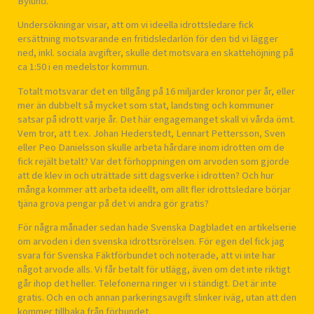
Bylund.
Undersökningar visar, att om vi ideella idrottsledare fick
ersättning motsvarande en fritidsledarlön för den tid vi lägger
ned, inkl. sociala avgifter, skulle det motsvara en skattehöjning på
ca 1:50 i en medelstor kommun.
Totalt motsvarar det en tillgång på 16 miljarder kronor per år, eller
mer än dubbelt så mycket som stat, landsting och kommuner
satsar på idrott varje år. Det här engagemanget skall vi vårda ömt.
Vem tror, att t.ex. Johan Hederstedt, Lennart Pettersson, Sven
eller Peo Danielsson skulle arbeta hårdare inom idrotten om de
fick rejält betalt? Var det förhoppningen om arvoden som gjorde
att de klev in och uträttade sitt dagsverke i idrotten? Och hur
många kommer att arbeta ideellt, om allt fler idrottsledare börjar
tjäna grova pengar på det vi andra gör gratis?
För några månader sedan hade Svenska Dagbladet en artikelserie
om arvoden i den svenska idrottsrörelsen. För egen del fick jag
svara för Svenska Fäktförbundet och noterade, att vi inte har
något arvode alls. Vi får betalt för utlägg, även om det inte riktigt
går ihop det heller. Telefonerna ringer vi i ständigt. Det är inte
gratis. Och en och annan parkeringsavgift slinker iväg, utan att den
kommer tillbaka från förbundet.