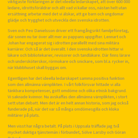
viktigaste förklaringen är det ideella ledarskapet, att över 600 000
ledare, idrottsföräldrar och allt vad vi kallar oss, nästan helt utan
ersättning arbetar med det vi älskar, att ge barn och ungdomar
glädje och trygghet och utveckla den svenska idrotten.
Sven och Peo Danielsson driver ett framgångsrikt familjeföretag,
där sonen nu tar över allt mer av pappans uppgifter. Lennart och
Johan har engagerat sig i idrotten parallellt med sina militära
karriärer. Och så är det överallt. I den svenska idrotten hittar vi
läkare och bibliotekarier, revisorer och tandläkare. Där finns lärare
och undersköterskor, rörmokare och snickare, som bl.a. rycker in,
när klubbhuset skall byggas om.
Egentligen har det ideella ledarskapet samma positiva funktion
som den allmänna värnplikten. I vårt folkförsvar hittade vi alla
tänkbara kompetenser, gott omdöme och olika etnisk bakgrund.
Vi saknade kvinnor. Nu avskaffas den allmänna värnplikten, i stort
sett utan debatt. Men det är en helt annan historia, som jag också
funderade på, när det var så många omdömesgilla och kloka
militärer på plats.
Men visst har några betalt. På plats i Uppsala träffade jag två
mycket duktiga tjänstemän i förbundet, Sölve Larsby och Göran