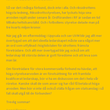
Så var det i många förbund, dock inte i alla. Och riksidrottens
högsta ledning, Riksidrottsstyrelsen, har lyckats höja sina
arvoden rejält under senare år. Ordföranden i RF är sedan en tid
tillbaka heltidsanställd. Och i fotbollens styrelse delade man på
tre kvarts miljon kronor.
När jag går en eftermiddag i Uppsala och ser UVM blir jag allt mer
övertygad om att det ideella ledarskapet måste vara något mer
än ord som utfyllnad i högtidstalen för idrottens främsta
företrädare. Och allt mer övertygad blir jag också om att
ledarskap till största delen är gott föredöme och att leva som
man lär.
Om företrädare för stora kommersiella förbund nu hävdar, att
höga styrelsearvoden är en förutsättning för ett framtida
kvalificerat ledarskap, bör vi ha en diskussion om det i hela vår
rörelse. Kanske skall de som anser sig har råd få betala ut höga
arvoden. Men bör vi inte då också ställa frågan om statsanslag i så
fall skall utgå till de förbunden?
Trevlig sommar!