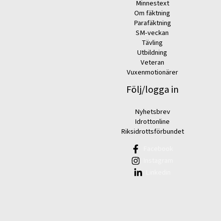
Minnestext
Om fäktning
Parafäktning
SM-veckan
Tävling
Utbildning
Veteran
Vuxenmotionärer
Följ/logga in
Nyhetsbrev
Idrottonline
Riksidrottsförbundet
Facebook
Instagram
Linkedin