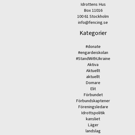
Idrottens Hus
Box 11016
100 61 Stockholm
info@fencing.se
Kategorier
#donate
#engardeiskolan
#StandWithUkraine
Aktiva
Aktuellt
aktuellt
Domare
Elit
Förbundet
Förbundskaptener
Föreningsledare
Idrottspolitik
kansliet
Läger
landslag