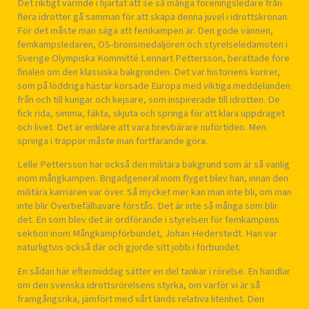
Det riktigt värmde i hjärtat att se så många föreningsledare från
flera idrotter gå samman för att skapa denna juvel i idrottskronan.
För det måste man säga att femkampen är. Den gode vännen,
femkampsledaren, OS-bronsmedaljören och styrelseledamoten i
Sverige Olympiska Kommitté Lennart Pettersson, berättade före
finalen om den klassiska bakgrunden. Det var historiens kurirer,
som på löddriga hästar korsade Europa med viktiga meddelanden
från och till kungar och kejsare, som inspirerade till idrotten. De
fick rida, simma, fäkta, skjuta och springa för att klara uppdraget
och livet. Det är enklare att vara brevbärare nuförtiden. Men
springa i trappor måste man fortfarande göra.
Lelle Pettersson har också den militära bakgrund som är så vanlig
inom mångkampen. Brigadgeneral inom flyget blev han, innan den
militära karriären var över. Så mycket mer kan man inte bli, om man
inte blir Överbefälhavare förstås. Det är inte så många som blir
det. En som blev det är ordförande i styrelsen för femkampens
sektion inom Mångkampförbundet, Johan Hederstedt. Han var
naturligtvis också där och gjorde sitt jobb i förbundet.
En sådan här eftermiddag sätter en del tankar i rörelse. En handlar
om den svenska idrottsrörelsens styrka, om varför vi är så
framgångsrika, jämfört med vårt lands relativa litenhet. Den