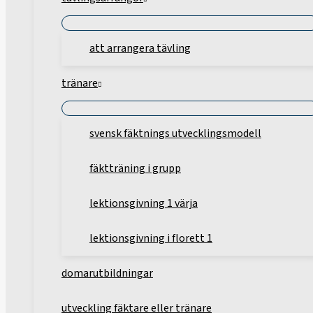
att arrangera tävling
tränare
svensk fäktnings utvecklingsmodell
fäktträning i grupp
lektionsgivning 1 värja
lektionsgivning i florett 1
domarutbildningar
utveckling fäktare eller tränare