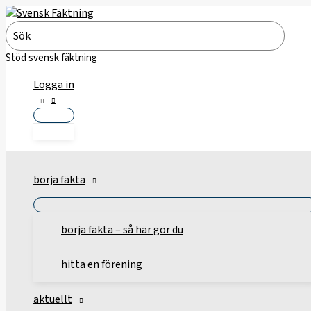
Hoppa
till
Search
innehåll
for:
Stöd svensk fäktning
Logga in
börja fäkta
börja fäkta – så här gör du
hitta en förening
aktuellt