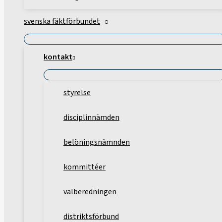
svenska fäktförbundet
kontakt
styrelse
disciplinnämden
belöningsnämnden
kommittéer
valberedningen
distriktsförbund