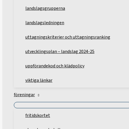
landslagsgrupperna
landslagsledningen
uttagningskriterier och uttagningsranking
utvecklingsplan – landslag 2024-25
uppförandekod och klädpolicy
viktiga länkar
föreningar
fritidskortet