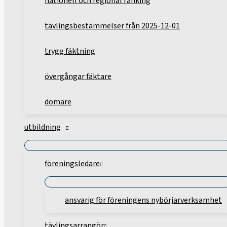
nationell och regional ranking
tävlingsbestämmelser från 2025-12-01
trygg fäktning
övergångar fäktare
domare
utbildning
föreningsledare
ansvarig för föreningens nybörjarverksamhet
tävlingsarrangör