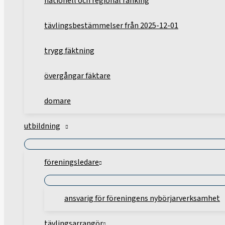
nationell och regional ranking
tävlingsbestämmelser från 2025-12-01
trygg fäktning
övergångar fäktare
domare
utbildning
föreningsledare
ansvarig för föreningens nybörjarverksamhet
tävlingsarrangör