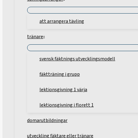
att arrangera tävling
tränare
svensk fäktnings utvecklingsmodell
fäktträning i grupp
lektionsgivning 1 värja
lektionsgivning i florett 1
domarutbildningar
utveckling fäktare eller tränare