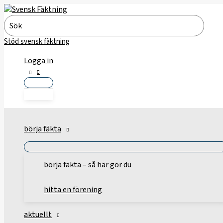
Hoppa
till
Search
innehåll
for:
Stöd svensk fäktning
Logga in
börja fäkta
börja fäkta – så här gör du
hitta en förening
aktuellt