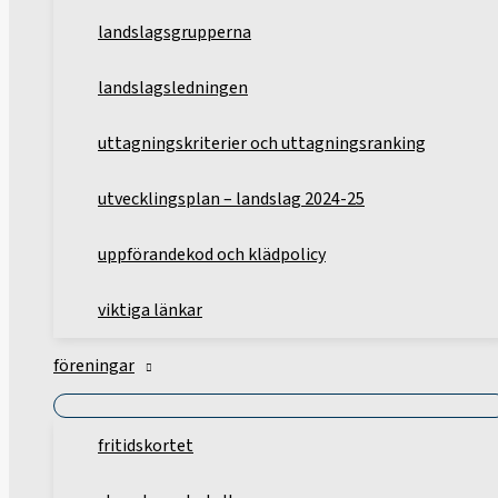
landslagsgrupperna
landslagsledningen
uttagningskriterier och uttagningsranking
utvecklingsplan – landslag 2024-25
uppförandekod och klädpolicy
viktiga länkar
föreningar
fritidskortet