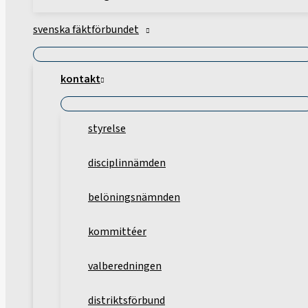
svenska fäktförbundet
kontakt
styrelse
disciplinnämden
belöningsnämnden
kommittéer
valberedningen
distriktsförbund