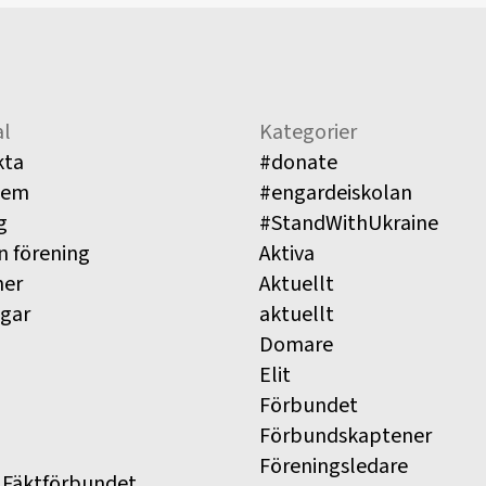
l
Kategorier
kta
#donate
lem
#engardeiskolan
g
#StandWithUkraine
n förening
Aktiva
ner
Aktuellt
ngar
aktuellt
Domare
Elit
Förbundet
Förbundskaptener
Föreningsledare
 Fäktförbundet