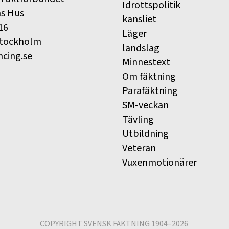
Idrottspolitik
ns Hus
kansliet
16
Läger
Stockholm
landslag
ncing.se
Minnestext
Om fäktning
Parafäktning
SM-veckan
Tävling
Utbildning
Veteran
Vuxenmotionärer
COPYRIGHT SVENSK FÄKTNING 1904–2026