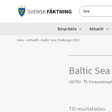
Hoppa
till
Search
innehåll
for:
Börja fäkta
Aktuellt
Hem
»
Aktuellt
»
Baltic Sea Challenge 2010
Baltic Sea
100703
Förbundskap
Till resultatsidan.