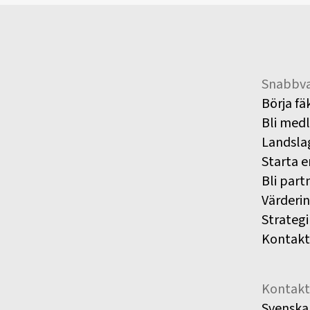
Snabbva
Börja fä
Bli med
Landsla
Starta e
Bli part
Värderi
Strategi
Kontakt
Kontakt
Svenska