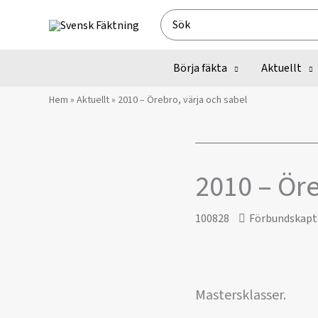
Hoppa
Search
till
for:
innehåll
Börja fäkta
Aktuellt
Hem
»
Aktuellt
»
2010 – Örebro, värja och sabel
2010 – Öre
100828
Förbundskapt
Mastersklasser.