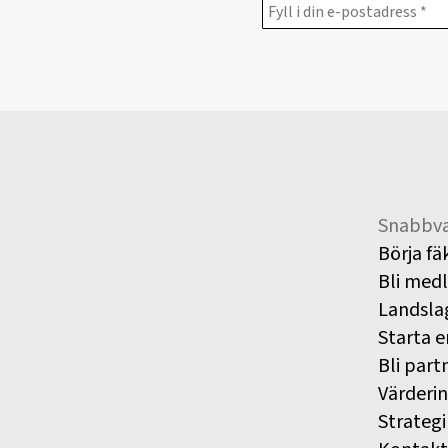
Snabbva
Börja fä
Bli med
Landsla
Starta e
Bli part
Värderi
Strategi