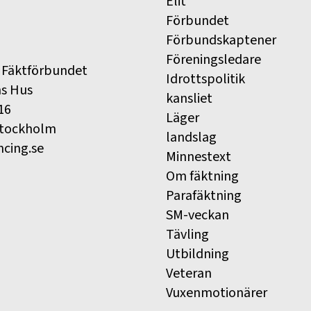
Elit
Förbundet
Förbundskaptener
Föreningsledare
 Fäktförbundet
Idrottspolitik
ns Hus
kansliet
16
Läger
Stockholm
landslag
ncing.se
Minnestext
Om fäktning
Parafäktning
SM-veckan
Tävling
Utbildning
Veteran
Vuxenmotionärer