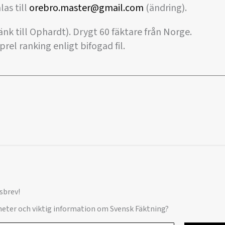
as till
orebro.master@gmail.com
(ändring).
nk till Ophardt). Drygt 60 fäktare från Norge.
rel ranking enligt bifogad fil.
sbrev!
yheter och viktig information om Svensk Fäktning?