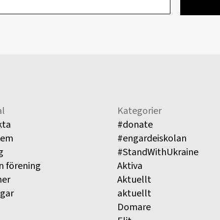
l
Kategorier
kta
#donate
lem
#engardeiskolan
g
#StandWithUkraine
n förening
Aktiva
ner
Aktuellt
ngar
aktuellt
Domare