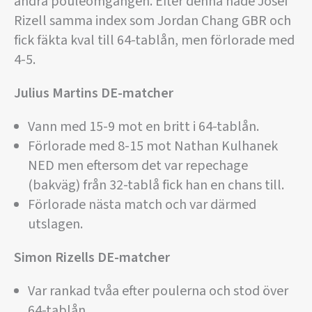
andra pouleomgången. Efter denna hade Josef
Rizell samma index som Jordan Chang GBR och
fick fäkta kval till 64-tablån, men förlorade med
4-5.
Julius Martins DE-matcher
Vann med 15-9 mot en britt i 64-tablån.
Förlorade med 8-15 mot Nathan Kulhanek
NED men eftersom det var repechage
(bakväg) från 32-tablå fick han en chans till.
Förlorade nästa match och var därmed
utslagen.
Simon Rizells DE-matcher
Var rankad tvåa efter poulerna och stod över
64-tablån.