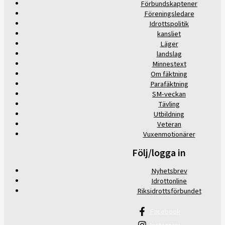
Förbundskaptener
Föreningsledare
Idrottspolitik
kansliet
Läger
landslag
Minnestext
Om fäktning
Parafäktning
SM-veckan
Tävling
Utbildning
Veteran
Vuxenmotionärer
Följ/logga in
Nyhetsbrev
Idrottonline
Riksidrottsförbundet
Facebook