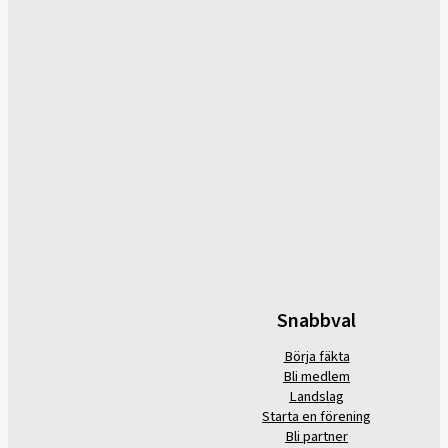
Snabbval
Börja fäkta
Bli medlem
Landslag
Starta en förening
Bli partner