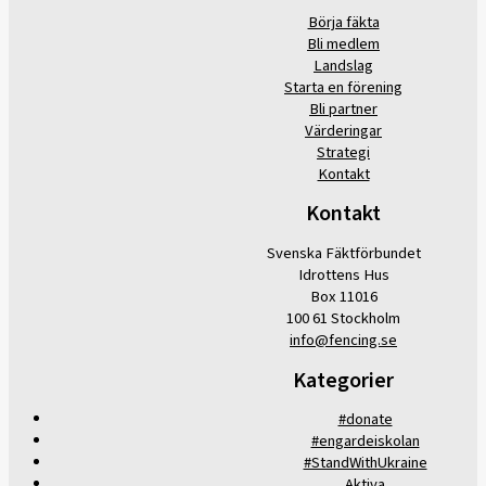
Börja fäkta
Bli medlem
Landslag
Starta en förening
Bli partner
Värderingar
Strategi
Kontakt
Kontakt
Svenska Fäktförbundet
Idrottens Hus
Box 11016
100 61 Stockholm
info@fencing.se
Kategorier
#donate
#engardeiskolan
#StandWithUkraine
Aktiva