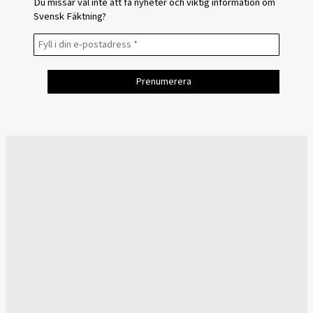
Du missar väl inte att få nyheter och viktig information om
Svensk Fäktning?