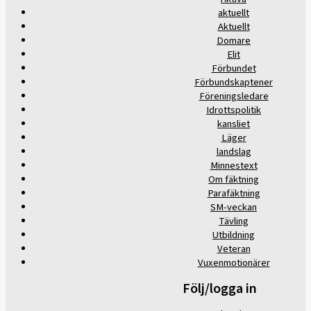
aktuellt
Aktuellt
Domare
Elit
Förbundet
Förbundskaptener
Föreningsledare
Idrottspolitik
kansliet
Läger
landslag
Minnestext
Om fäktning
Parafäktning
SM-veckan
Tävling
Utbildning
Veteran
Vuxenmotionärer
Följ/logga in