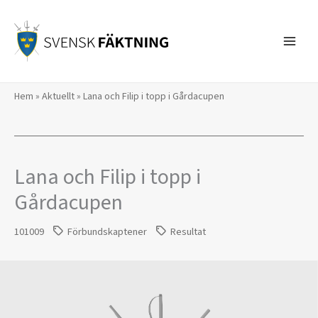
Hoppa
till
innehåll
Hem
»
Aktuellt
»
Lana och Filip i topp i Gårdacupen
Lana och Filip i topp i
Gårdacupen
101009
Förbundskaptener
Resultat