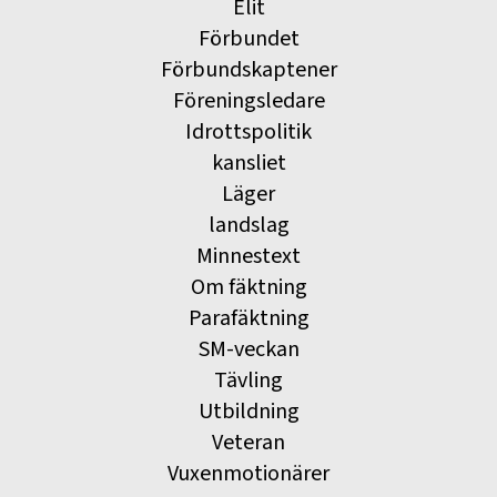
Elit
Förbundet
Förbundskaptener
Föreningsledare
Idrottspolitik
kansliet
Läger
landslag
Minnestext
Om fäktning
Parafäktning
SM-veckan
Tävling
Utbildning
Veteran
Vuxenmotionärer