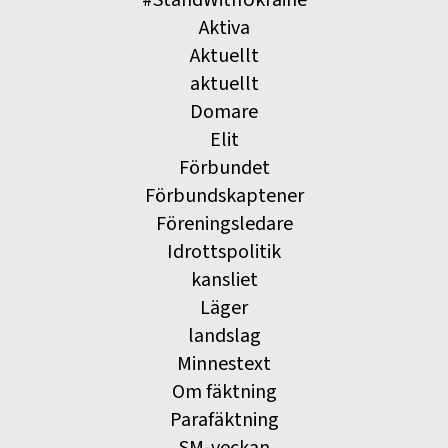
Aktiva
Aktuellt
aktuellt
Domare
Elit
Förbundet
Förbundskaptener
Föreningsledare
Idrottspolitik
kansliet
Läger
landslag
Minnestext
Om fäktning
Parafäktning
SM-veckan