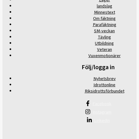
landslag
Minnestext
Om fäktning
Parafäktning
SM-veckan
Tävling
Utbildning
Veteran
Vuxenmotionärer
Följ/logga in
Nyhetsbrev
Idrottonline
Riksidrottsförbundet
Facebook
Instagram
Linkedin