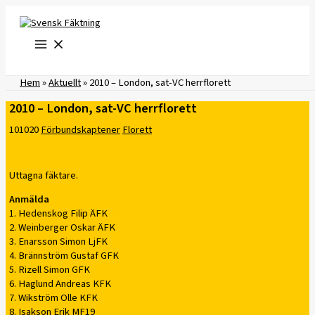
Hoppa
till
innehåll
Hem
»
Aktuellt
»
2010 – London, sat-VC herrflorett
2010 – London, sat-VC herrflorett
101020
Förbundskaptener
Florett
Uttagna fäktare.
Anmälda
1. Hedenskog Filip ÄFK
2. Weinberger Oskar ÄFK
3. Enarsson Simon LjFK
4. Brännström Gustaf GFK
5. Rizell Simon GFK
6. Haglund Andreas KFK
7. Wikström Olle KFK
8. Isakson Erik MF19