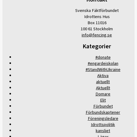
Svenska Fäktförbundet
Idrottens Hus
Box 11016
100 61 Stockholm
info@fencing.se
Kategorier
#donate
#engardeiskolan
#StandWithUkraine
Aktiva
aktuellt
Aktuellt
Domare
Elit
Förbundet
Förbundskaptener
Föreningsledare
Idrottspolitik
kansliet
Läger