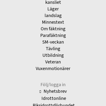
kansliet
Läger
landslag
Minnestext
Om fäktning
Parafäktning
SM-veckan
Tävling
Utbildning
Veteran
Vuxenmotionärer
Följ/logga in
Nyhetsbrev
Idrottonline
Riksidrottsförbundet