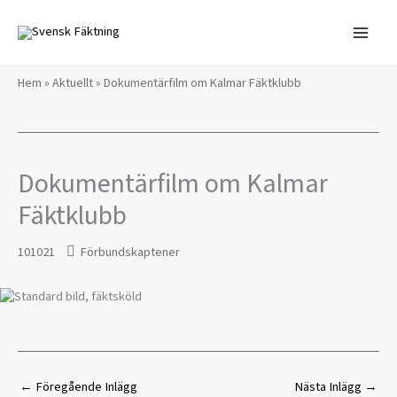
Hoppa
till
innehåll
Hem
»
Aktuellt
»
Dokumentärfilm om Kalmar Fäktklubb
Dokumentärfilm om Kalmar
Fäktklubb
101021
Förbundskaptener
←
Föregående Inlägg
Nästa Inlägg
→