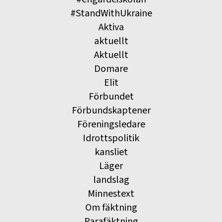
#StandWithUkraine
Aktiva
aktuellt
Aktuellt
Domare
Elit
Förbundet
Förbundskaptener
Föreningsledare
Idrottspolitik
kansliet
Läger
landslag
Minnestext
Om fäktning
Parafäktning