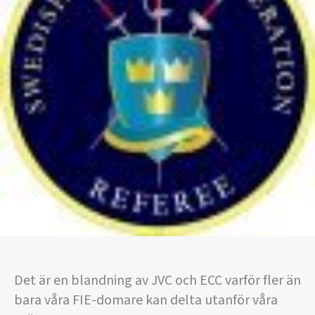
Det är en blandning av JVC och ECC varför fler än
bara våra FIE-domare kan delta utanför våra