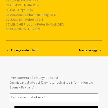
33 DUPIN Nicolas FRA
34 GEMSOE Malte DEN
35 CAO Junjie NOR
36 AAGAARD Sebastian Ploug DEN
37 JUUL Kim Robert DEN
37 LEMCHE Frederik Peter Rotboll DEN
39 VUORINEN Juha FIN
←
Föregående Inlägg
Nästa Inlägg
→
Prenumerera på vårt nyhetsbrev!
Du missar väl inte att få nyheter och viktig information om
Svensk Fäktning?