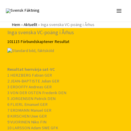
Hoppa
till
innehåll
Hem
»
Aktuellt
»
Inga svenska VC-poäng i Århus
Inga svenska VC-poäng i Århus
101115
Förbundskaptener
Resultat
Resultat herrvärja sat-VC
1 HERZBERG Fabian GER
2 JEAN-BAPTISTE Julian GER
3 ERDOFFY Andreas GER
3 VON DER OSTEN Frederik DEN
5 JORGENSEN Patrick DEN
6 FLIERL Emanuel GER
7 ERDMANN Manuel GER
8 KIRSCHEN Uwe GER
9 VUORINEN Niko FIN
10 LARSSON Adam SWE GFK