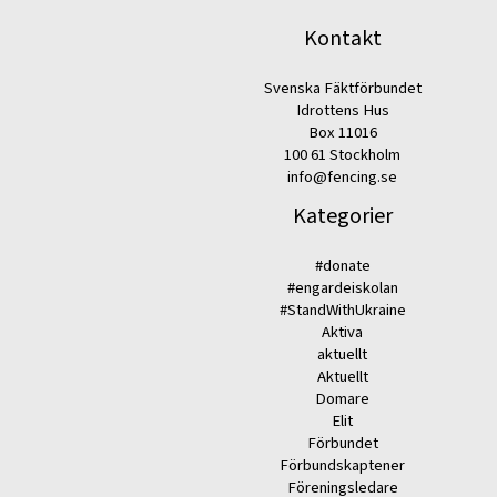
Kontakt
Svenska Fäktförbundet
Idrottens Hus
Box 11016
100 61 Stockholm
info@fencing.se
Kategorier
#donate
#engardeiskolan
#StandWithUkraine
Aktiva
aktuellt
Aktuellt
Domare
Elit
Förbundet
Förbundskaptener
Föreningsledare