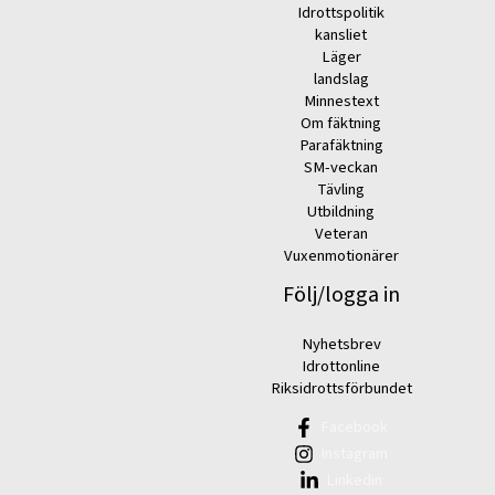
Idrottspolitik
kansliet
Läger
landslag
Minnestext
Om fäktning
Parafäktning
SM-veckan
Tävling
Utbildning
Veteran
Vuxenmotionärer
Följ/logga in
Nyhetsbrev
Idrottonline
Riksidrottsförbundet
Facebook
Instagram
Linkedin