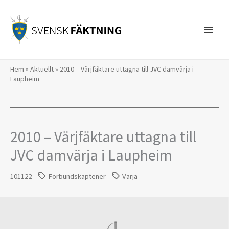
Hoppa
till
innehåll
Hem
»
Aktuellt
»
2010 – Värjfäktare uttagna till JVC damvärja i
Laupheim
2010 – Värjfäktare uttagna till
JVC damvärja i Laupheim
101122
Förbundskaptener
Värja