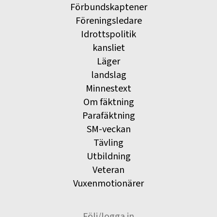
Förbundskaptener
Föreningsledare
Idrottspolitik
kansliet
Läger
landslag
Minnestext
Om fäktning
Parafäktning
SM-veckan
Tävling
Utbildning
Veteran
Vuxenmotionärer
Följ/logga in