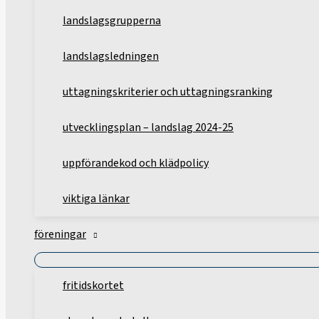
landslagsgrupperna
landslagsledningen
uttagningskriterier och uttagningsranking
utvecklingsplan – landslag 2024-25
uppförandekod och klädpolicy
viktiga länkar
föreningar
fritidskortet