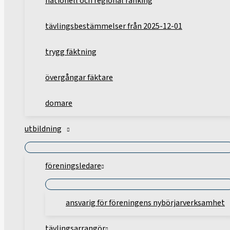
nationell och regional ranking
tävlingsbestämmelser från 2025-12-01
trygg fäktning
övergångar fäktare
domare
utbildning
föreningsledare
ansvarig för föreningens nybörjarverksamhet
tävlingsarrangör