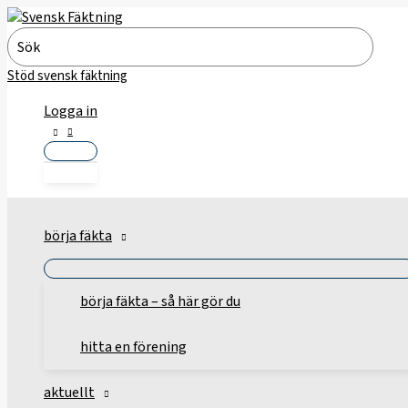
Hoppa
till
Search
innehåll
for:
Stöd svensk fäktning
Logga in
börja fäkta
börja fäkta – så här gör du
hitta en förening
aktuellt