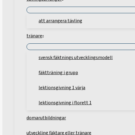
att arrangera tävling
tränare
svensk fäktnings utvecklingsmodell
fäktträning i grupp
lektionsgivning 1 värja
lektionsgivning i florett 1
domarutbildningar
utveckling fäktare eller tränare