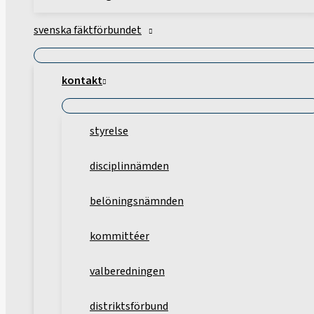
svenska fäktförbundet
kontakt
styrelse
disciplinnämden
belöningsnämnden
kommittéer
valberedningen
distriktsförbund