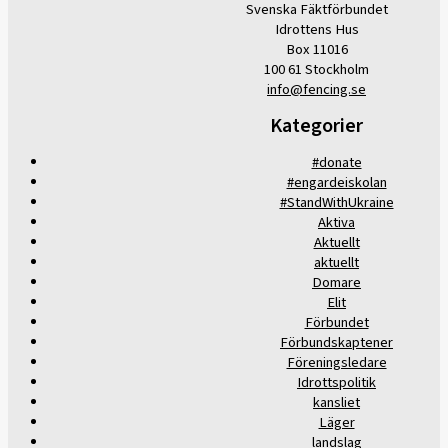
Svenska Fäktförbundet
Idrottens Hus
Box 11016
100 61 Stockholm
info@fencing.se
Kategorier
#donate
#engardeiskolan
#StandWithUkraine
Aktiva
Aktuellt
aktuellt
Domare
Elit
Förbundet
Förbundskaptener
Föreningsledare
Idrottspolitik
kansliet
Läger
landslag