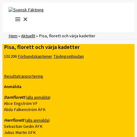
Hoppa
till
innehåll
Hem
»
Aktuellt
»
Pisa, florett och värja kadetter
Pisa, florett och värja kadetter
101206
Förbundskaptener
Tävlingsinbjudan
Resultatrapportering
.
Anmälda
Damflorett
(
alla anmälda
)
Alice Engström VF
Alida Falkenström ÄFK
Herrflorett
(
alla anmälda
)
Sebastian Gedin ÄFK
Julius Martin GFK