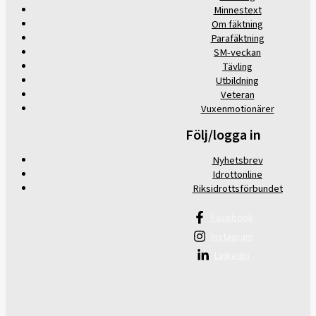
Minnestext
Om fäktning
Parafäktning
SM-veckan
Tävling
Utbildning
Veteran
Vuxenmotionärer
Följ/logga in
Nyhetsbrev
Idrottonline
Riksidrottsförbundet
Facebook
Instagram
Linkedin