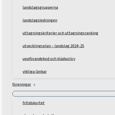
landslagsgrupperna
landslagsledningen
uttagningskriterier och uttagningsranking
utvecklingsplan – landslag 2024-25
uppförandekod och klädpolicy
viktiga länkar
föreningar
fritidskortet