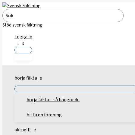
Hoppa
till
Search
innehåll
for:
Stöd svensk fäktning
Logga in
börja fäkta
börja fäkta – så här gör du
hitta en förening
aktuellt