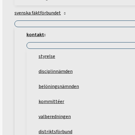
svenska fäktförbundet
kontakt
styrelse
disciplinnämden
belöningsnämnden
kommittéer
valberedningen
distriktsförbund