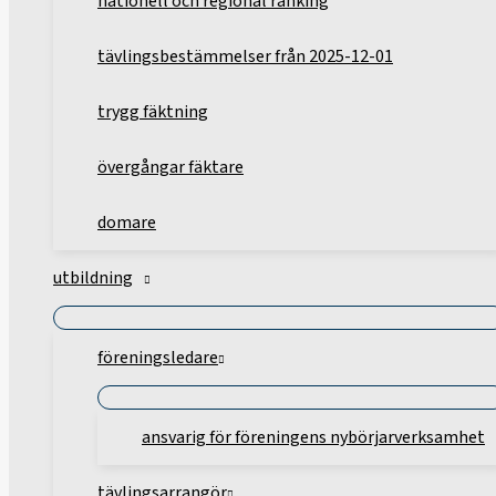
nationell och regional ranking
tävlingsbestämmelser från 2025-12-01
trygg fäktning
övergångar fäktare
domare
utbildning
föreningsledare
ansvarig för föreningens nybörjarverksamhet
tävlingsarrangör