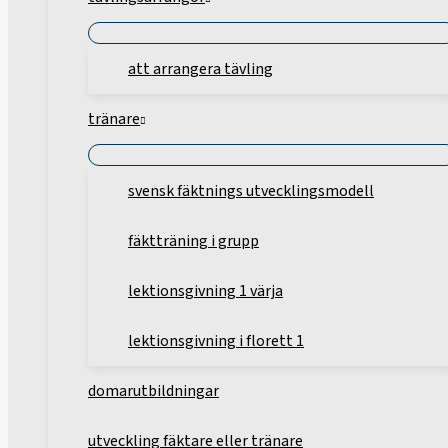
att arrangera tävling
tränare
svensk fäktnings utvecklingsmodell
fäktträning i grupp
lektionsgivning 1 värja
lektionsgivning i florett 1
domarutbildningar
utveckling fäktare eller tränare