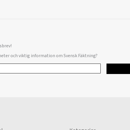
sbrev!
yheter och viktig information om Svensk Fäktning?