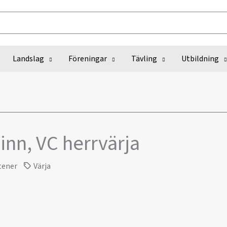
Landslag
Föreningar
Tävling
Utbildning
linn, VC herrvärja
tener
Värja