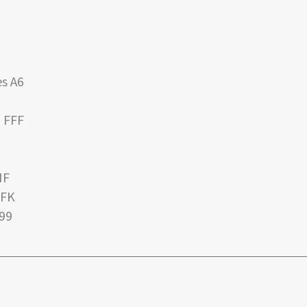
s A6
n FFF
IF
GFK
F99