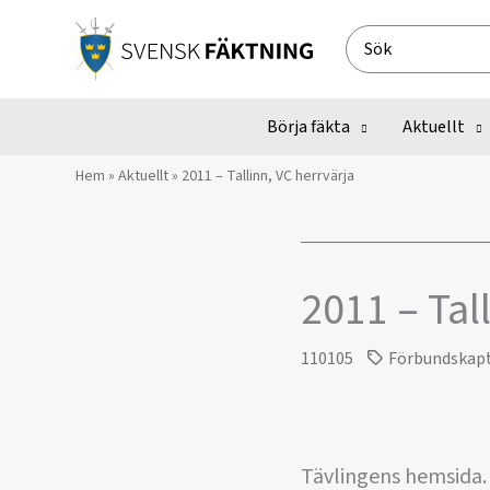
Hoppa
till
Search
innehåll
for:
Börja fäkta
Aktuellt
Hem
»
Aktuellt
»
2011 – Tallinn, VC herrvärja
2011 – Tal
110105
Förbundskap
Tävlingens hemsida.