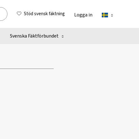
Stöd svensk fäktning
Logga in
Svenska Fäktförbundet