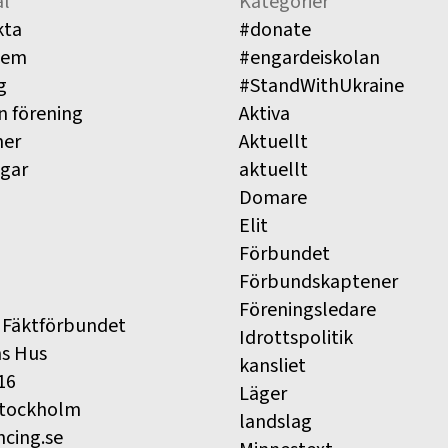
l
Kategorier
kta
#donate
lem
#engardeiskolan
g
#StandWithUkraine
n förening
Aktiva
ner
Aktuellt
ngar
aktuellt
Domare
Elit
Förbundet
Förbundskaptener
Föreningsledare
 Fäktförbundet
Idrottspolitik
ns Hus
kansliet
16
Läger
Stockholm
landslag
ncing.se