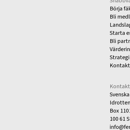
Snabbva
Börja fä
Bli med
Landsla
Starta e
Bli part
Värderi
Strategi
Kontakt
Kontakt
Svenska
Idrotte
Box 110
100 61 
info@fe