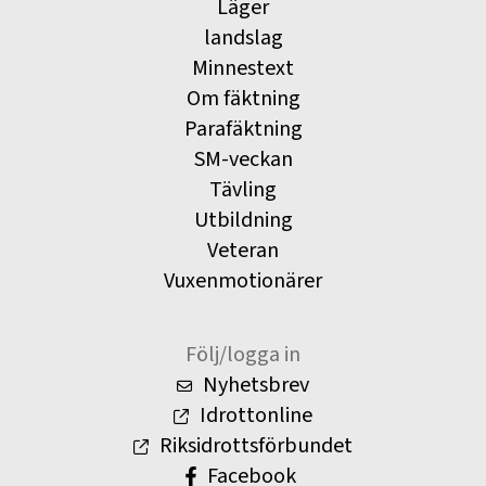
Läger
landslag
Minnestext
Om fäktning
Parafäktning
SM-veckan
Tävling
Utbildning
Veteran
Vuxenmotionärer
Följ/logga in
Nyhetsbrev
Idrottonline
Riksidrottsförbundet
Facebook