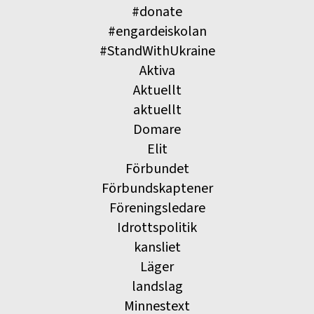
#donate
#engardeiskolan
#StandWithUkraine
Aktiva
Aktuellt
aktuellt
Domare
Elit
Förbundet
Förbundskaptener
Föreningsledare
Idrottspolitik
kansliet
Läger
landslag
Minnestext