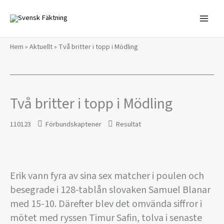
Hoppa
till
innehåll
Hem
»
Aktuellt
»
Två britter i topp i Mödling
Två britter i topp i Mödling
110123
Förbundskaptener
Resultat
Erik vann fyra av sina sex matcher i poulen och
besegrade i 128-tablån slovaken Samuel Blanar
med 15-10. Därefter blev det omvända siffror i
mötet med ryssen Timur Safin, tolva i senaste