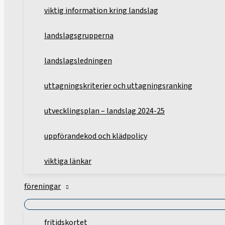
viktig information kring landslag
landslagsgrupperna
landslagsledningen
uttagningskriterier och uttagningsranking
utvecklingsplan – landslag 2024-25
uppförandekod och klädpolicy
viktiga länkar
föreningar
fritidskortet