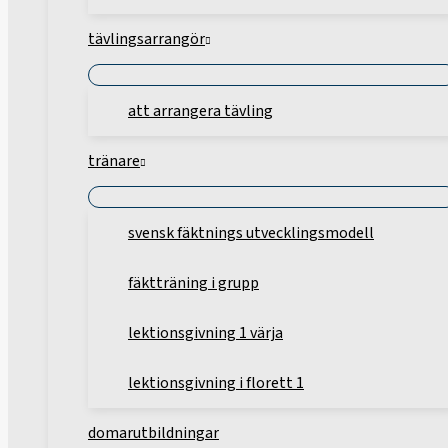
tävlingsarrangör
att arrangera tävling
tränare
svensk fäktnings utvecklingsmodell
fäktträning i grupp
lektionsgivning 1 värja
lektionsgivning i florett 1
domarutbildningar