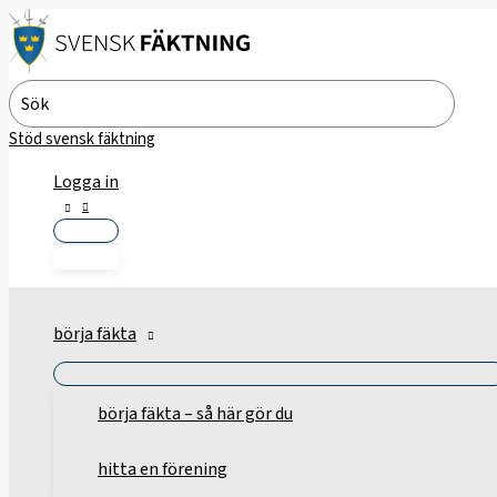
Hoppa
till
innehåll
Search
for:
Stöd svensk fäktning
Logga in
börja fäkta
börja fäkta – så här gör du
hitta en förening