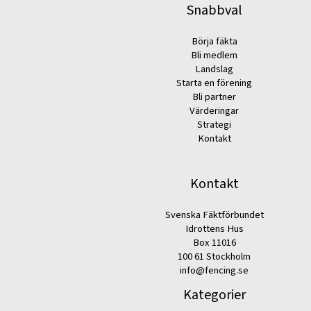
Snabbval
Börja fäkta
Bli medlem
Landslag
Starta en förening
Bli partner
Värderingar
Strategi
Kontakt
Kontakt
Svenska Fäktförbundet
Idrottens Hus
Box 11016
100 61 Stockholm
info@fencing.se
Kategorier