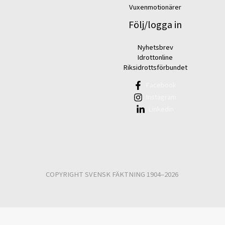
Vuxenmotionärer
Följ/logga in
Nyhetsbrev
Idrottonline
Riksidrottsförbundet
Facebook
Instagram
Linkedin
COPYRIGHT SVENSK FÄKTNING 1904–2026