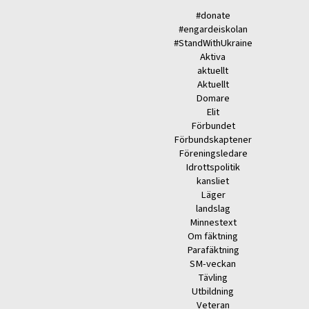
#donate
#engardeiskolan
#StandWithUkraine
Aktiva
aktuellt
Aktuellt
Domare
Elit
Förbundet
Förbundskaptener
Föreningsledare
Idrottspolitik
kansliet
Läger
landslag
Minnestext
Om fäktning
Parafäktning
SM-veckan
Tävling
Utbildning
Veteran