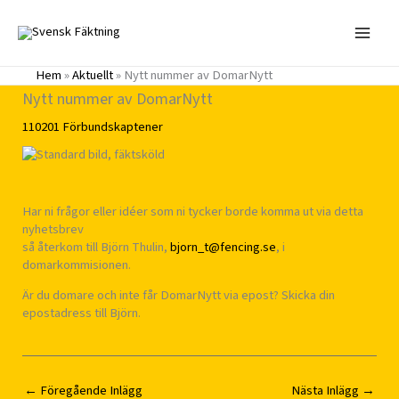
Hoppa
till
innehåll
Hem
»
Aktuellt
»
Nytt nummer av DomarNytt
Nytt nummer av DomarNytt
110201
Förbundskaptener
Har ni frågor eller idéer som ni tycker borde komma ut via detta
nyhetsbrev
så återkom till Björn Thulin,
bjorn_t@fencing.se
, i
domarkommisionen.
Är du domare och inte får DomarNytt via epost? Skicka din
epostadress till Björn.
←
Föregående Inlägg
Nästa Inlägg
→