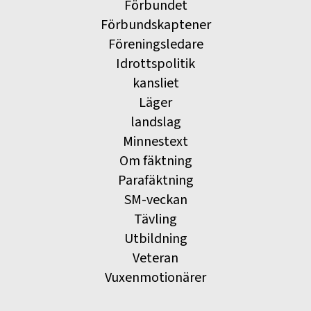
Förbundet
Förbundskaptener
Föreningsledare
Idrottspolitik
kansliet
Läger
landslag
Minnestext
Om fäktning
Parafäktning
SM-veckan
Tävling
Utbildning
Veteran
Vuxenmotionärer