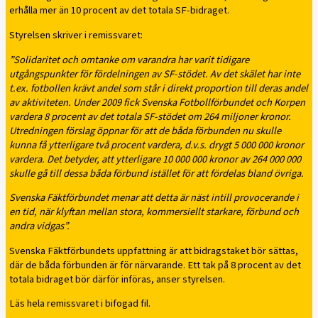
erhålla mer än 10 procent av det totala SF-bidraget.
Styrelsen skriver i remissvaret:
”Solidaritet och omtanke om varandra har varit tidigare
utgångspunkter för fördelningen av SF-stödet. Av det skälet har inte
t.ex. fotbollen krävt andel som står i direkt proportion till deras andel
av aktiviteten. Under 2009 fick Svenska Fotbollförbundet och Korpen
vardera 8 procent av det totala SF-stödet om 264 miljoner kronor.
Utredningen förslag öppnar för att de båda förbunden nu skulle
kunna få ytterligare två procent vardera, d.v.s. drygt 5 000 000 kronor
vardera. Det betyder, att ytterligare 10 000 000 kronor av 264 000 000
skulle gå till dessa båda förbund istället för att fördelas bland övriga.
Svenska Fäktförbundet menar att detta är näst intill provocerande i
en tid, när klyftan mellan stora, kommersiellt starkare, förbund och
andra vidgas”.
Svenska Fäktförbundets uppfattning är att bidragstaket bör sättas,
där de båda förbunden är för närvarande. Ett tak på 8 procent av det
totala bidraget bör därför införas, anser styrelsen.
Läs hela remissvaret i bifogad fil.