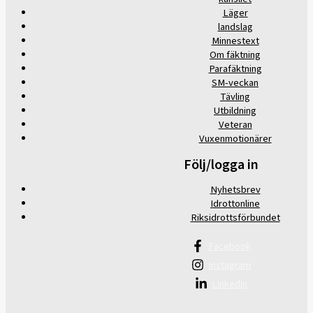
Läger
landslag
Minnestext
Om fäktning
Parafäktning
SM-veckan
Tävling
Utbildning
Veteran
Vuxenmotionärer
Följ/logga in
Nyhetsbrev
Idrottonline
Riksidrottsförbundet
Facebook
Instagram
Linkedin