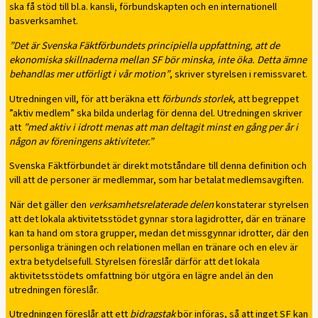
ska få stöd till bl.a. kansli, förbundskapten och en internationell
basverksamhet.
”Det är Svenska Fäktförbundets principiella uppfattning, att de
ekonomiska skillnaderna mellan SF bör minska, inte öka. Detta ämne
behandlas mer utförligt i vår motion”
, skriver styrelsen i remissvaret.
Utredningen vill, för att beräkna ett
förbunds storlek
, att begreppet
”aktiv medlem” ska bilda underlag för denna del. Utredningen skriver
att
”med aktiv i idrott menas att man deltagit minst en gång per år i
någon av föreningens aktiviteter.”
Svenska Fäktförbundet är direkt motståndare till denna definition och
vill att de personer är medlemmar, som har betalat medlemsavgiften.
När det gäller den
verksamhetsrelaterade delen
konstaterar styrelsen
att det lokala aktivitetsstödet gynnar stora lagidrotter, där en tränare
kan ta hand om stora grupper, medan det missgynnar idrotter, där den
personliga träningen och relationen mellan en tränare och en elev är
extra betydelsefull. Styrelsen föreslår därför att det lokala
aktivitetsstödets omfattning bör utgöra en lägre andel än den
utredningen föreslår.
Utredningen föreslår att ett
bidragstak
bör införas, så att inget SF kan