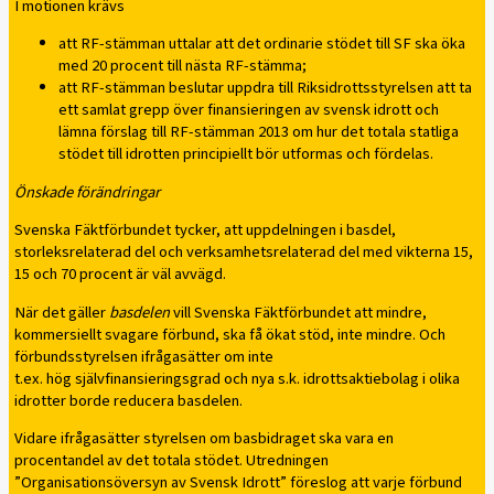
I motionen krävs
att RF-stämman uttalar att det ordinarie stödet till SF ska öka
med 20 procent till nästa RF-stämma;
att RF-stämman beslutar uppdra till Riksidrottsstyrelsen att ta
ett samlat grepp över finansieringen av svensk idrott och
lämna förslag till RF-stämman 2013 om hur det totala statliga
stödet till idrotten principiellt bör utformas och fördelas.
Önskade förändringar
Svenska Fäktförbundet tycker, att uppdelningen i basdel,
storleksrelaterad del och verksamhetsrelaterad del med vikterna 15,
15 och 70 procent är väl avvägd.
När det gäller
basdelen
vill Svenska Fäktförbundet att mindre,
kommersiellt svagare förbund, ska få ökat stöd, inte mindre. Och
förbundsstyrelsen ifrågasätter om inte
t.ex. hög självfinansieringsgrad och nya s.k. idrottsaktiebolag i olika
idrotter borde reducera basdelen.
Vidare ifrågasätter styrelsen om basbidraget ska vara en
procentandel av det totala stödet. Utredningen
”Organisationsöversyn av Svensk Idrott” föreslog att varje förbund