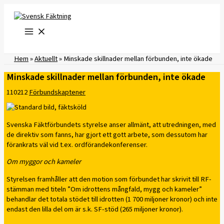
Hoppa
till
innehåll
Hem
»
Aktuellt
»
Minskade skillnader mellan förbunden, inte ökade
Minskade skillnader mellan förbunden, inte ökade
110212
Förbundskaptener
Svenska Fäktförbundets styrelse anser allmänt, att utredningen, med
de direktiv som fanns, har gjort ett gott arbete, som dessutom har
förankrats väl vid t.ex. ordförandekonferenser.
Om myggor och kameler
Styrelsen framhåller att den motion som förbundet har skrivit till RF-
stämman med titeln ”Om idrottens mångfald, mygg och kameler”
behandlar det totala stödet till idrotten (1 700 miljoner kronor) och inte
endast den lilla del om är s.k. SF-stöd (265 miljoner kronor).