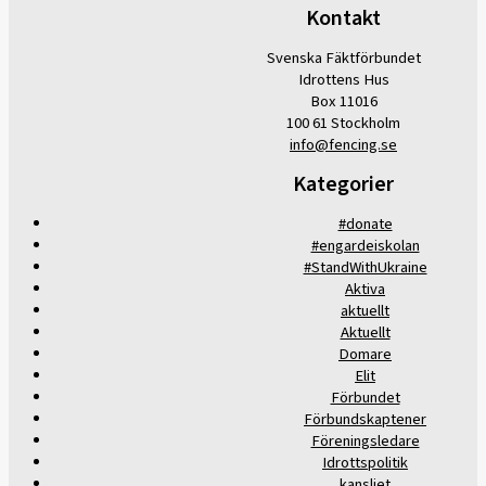
Kontakt
Svenska Fäktförbundet
Idrottens Hus
Box 11016
100 61 Stockholm
info@fencing.se
Kategorier
#donate
#engardeiskolan
#StandWithUkraine
Aktiva
aktuellt
Aktuellt
Domare
Elit
Förbundet
Förbundskaptener
Föreningsledare
Idrottspolitik
kansliet