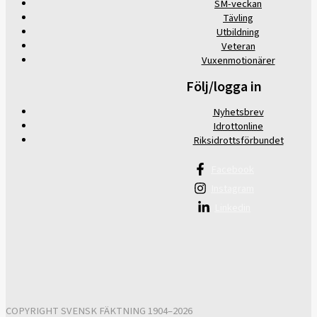
SM-veckan
Tävling
Utbildning
Veteran
Vuxenmotionärer
Följ/logga in
Nyhetsbrev
Idrottonline
Riksidrottsförbundet
Facebook
Instagram
Linkedin
COPYRIGHT SVENSK FÄKTNING 1904–2026