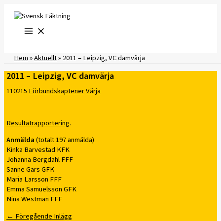
Hoppa
till
innehåll
Hem
»
Aktuellt
»
2011 – Leipzig, VC damvärja
2011 – Leipzig, VC damvärja
110215
Förbundskaptener
Värja
Resultatrapportering
.
Anmälda
(totalt 197 anmälda)
Kinka Barvestad KFK
Johanna Bergdahl FFF
Sanne Gars GFK
Maria Larsson FFF
Emma Samuelsson GFK
Nina Westman FFF
←
Föregående Inlägg