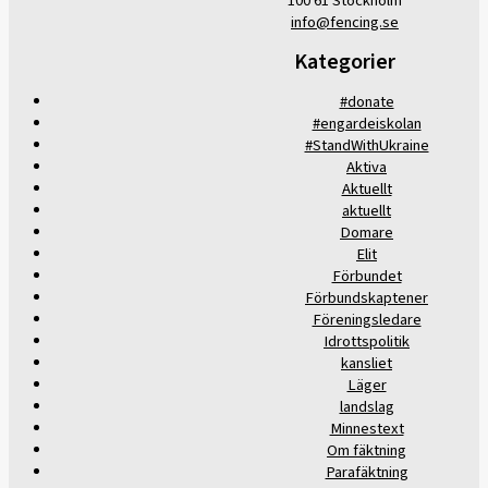
100 61 Stockholm
info@fencing.se
Kategorier
#donate
#engardeiskolan
#StandWithUkraine
Aktiva
Aktuellt
aktuellt
Domare
Elit
Förbundet
Förbundskaptener
Föreningsledare
Idrottspolitik
kansliet
Läger
landslag
Minnestext
Om fäktning
Parafäktning