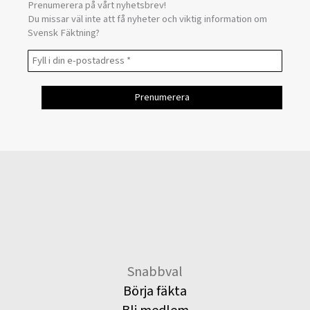
Prenumerera på vårt nyhetsbrev!
Du missar väl inte att få nyheter och viktig information om
Svensk Fäktning?
Snabbval
Börja fäkta