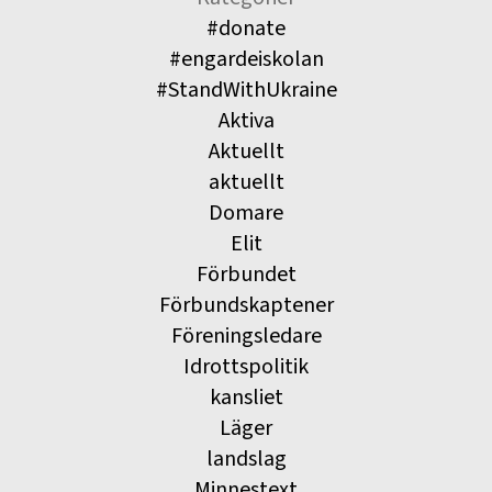
#donate
#engardeiskolan
#StandWithUkraine
Aktiva
Aktuellt
aktuellt
Domare
Elit
Förbundet
Förbundskaptener
Föreningsledare
Idrottspolitik
kansliet
Läger
landslag
Minnestext