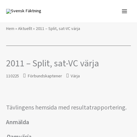
Hoppa
till
innehåll
Hem
»
Aktuellt
»
2011 – Split, sat-VC värja
2011 – Split, sat-VC värja
110225
Förbundskaptener
Värja
Tävlingens hemsida med resultatrapportering.
Anmälda