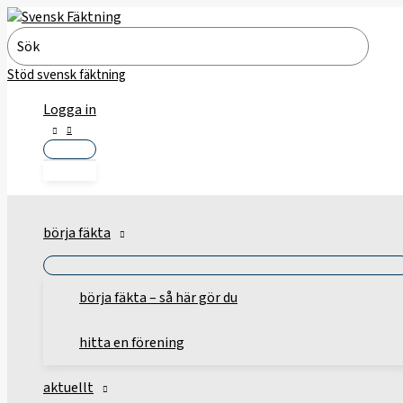
Hoppa
till
Search
innehåll
for:
Stöd svensk fäktning
Logga in
börja fäkta
börja fäkta – så här gör du
hitta en förening
aktuellt