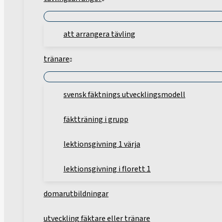
att arrangera tävling
tränare
svensk fäktnings utvecklingsmodell
fäktträning i grupp
lektionsgivning 1 värja
lektionsgivning i florett 1
domarutbildningar
utveckling fäktare eller tränare