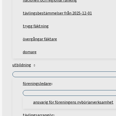
nationell och regional ranking
tävlingsbestämmelser från 2025-12-01
trygg fäktning
övergångar fäktare
domare
utbildning
föreningsledare
ansvarig för föreningens nybörjarverksamhet
tävlingsarrangör