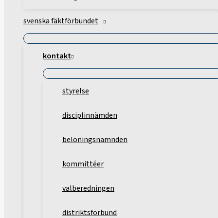
svenska fäktförbundet
kontakt
styrelse
disciplinnämden
belöningsnämnden
kommittéer
valberedningen
distriktsförbund