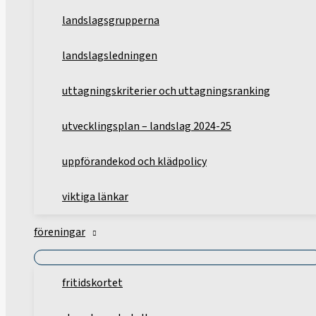
landslagsgrupperna
landslagsledningen
uttagningskriterier och uttagningsranking
utvecklingsplan – landslag 2024-25
uppförandekod och klädpolicy
viktiga länkar
föreningar
fritidskortet