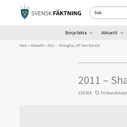
Hoppa
till
Search
innehåll
for:
Börja fäkta
Aktuellt
Hem
»
Aktuellt
»
2011 – Shanghai, GP herrflorett
2011 – Sha
110304
Förbundskap