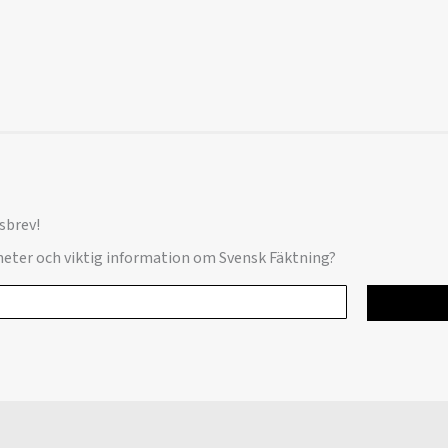
sbrev!
yheter och viktig information om Svensk Fäktning?