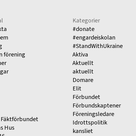
l
Kategorier
kta
#donate
lem
#engardeiskolan
g
#StandWithUkraine
n förening
Aktiva
ner
Aktuellt
ngar
aktuellt
Domare
Elit
Förbundet
Förbundskaptener
Föreningsledare
 Fäktförbundet
Idrottspolitik
ns Hus
kansliet