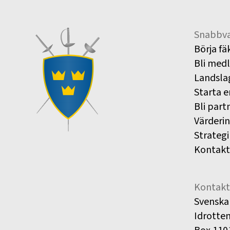
Snabbva
Börja fä
Bli med
Landsla
Starta e
Bli part
Värderi
Strategi
Kontakt
Kontakt
Svenska
Idrotte