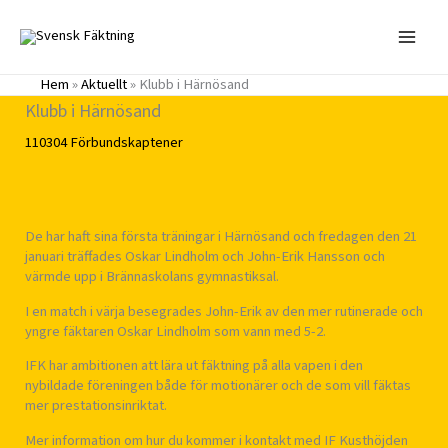
Hoppa
till
innehåll
Hem
»
Aktuellt
»
Klubb i Härnösand
Klubb i Härnösand
110304
Förbundskaptener
De har haft sina första träningar i Härnösand och fredagen den 21
januari träffades Oskar Lindholm och John-Erik Hansson och
värmde upp i Brännaskolans gymnastiksal.
I en match i värja besegrades John-Erik av den mer rutinerade och
yngre fäktaren Oskar Lindholm som vann med 5-2.
IFK har ambitionen att lära ut fäktning på alla vapen i den
nybildade föreningen både för motionärer och de som vill fäktas
mer prestationsinriktat.
Mer information om hur du kommer i kontakt med IF Kusthöjden