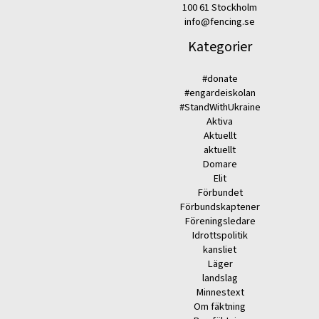
100 61 Stockholm
info@fencing.se
Kategorier
#donate
#engardeiskolan
#StandWithUkraine
Aktiva
Aktuellt
aktuellt
Domare
Elit
Förbundet
Förbundskaptener
Föreningsledare
Idrottspolitik
kansliet
Läger
landslag
Minnestext
Om fäktning