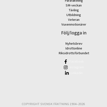
Parafäktning
SM-veckan
Tävling
Utbildning
Veteran
Vuxenmotionärer
Följ/logga in
Nyhetsbrev
Idrottonline
Riksidrottsförbundet
Facebook
Instagram
Linkedin
COPYRIGHT SVENSK FÄKTNING 1904–2026