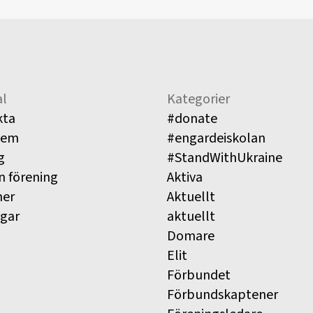
l
Kategorier
kta
#donate
lem
#engardeiskolan
g
#StandWithUkraine
n förening
Aktiva
ner
Aktuellt
ngar
aktuellt
Domare
Elit
Förbundet
Förbundskaptener