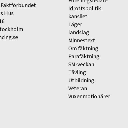
Föreningsledare
 Fäktförbundet
Idrottspolitik
ns Hus
kansliet
16
Läger
Stockholm
landslag
ncing.se
Minnestext
Om fäktning
Parafäktning
SM-veckan
Tävling
Utbildning
Veteran
Vuxenmotionärer