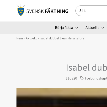
Hoppa
till
Search
innehåll
for:
Börja fäkta
Aktuellt
Hem
»
Aktuellt
»
Isabel dubbel trea i Helsingfors
Isabel dub
110320
Förbundskap