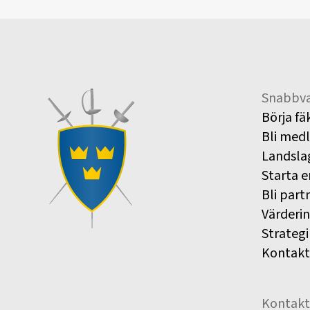
Snabbva
Börja fä
Bli med
Landsla
Starta e
Bli part
Värderi
Strategi
Kontakt
Kontakt