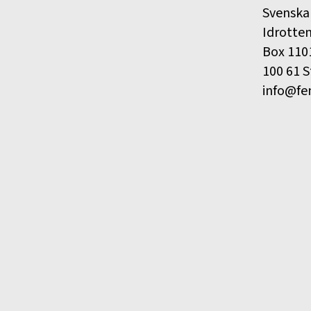
Svenska
Idrotte
Box 110
100 61 
info@fe