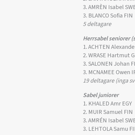
3. AMRÈN Isabel SW
3. BLANCO Sofia FIN
5 deltagare
Herrsabel seniorer (
1. ACHTEN Alexande
2. WRASE Hartmut 
3. SALONEN Johan F
3. MCNAMEE Owen I
19 deltagare (inga s
Sabel juniorer
1. KHALED Amr EGY
2. MUIR Samuel FIN
3. AMRÉN Isabel SW
3. LEHTOLA Samu F