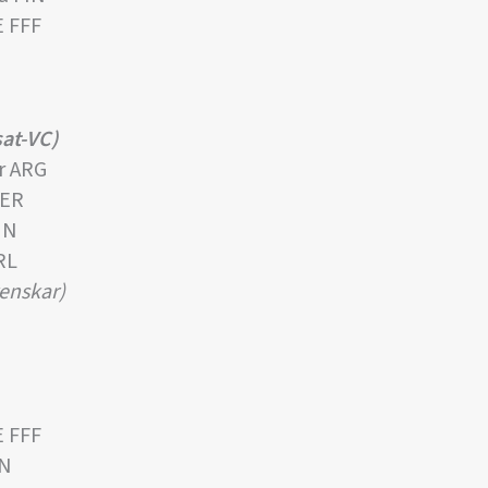
E FFF
sat-VC)
r ARG
GER
IN
RL
venskar)
E FFF
IN