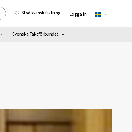
Stöd svensk fäktning
Logga in
Svenska Fäktförbundet