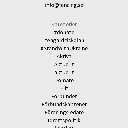
info@fencing.se
Kategorier
#donate
#engardeiskolan
#StandWithUkraine
Aktiva
Aktuellt
aktuellt
Domare
Elit
Förbundet
Förbundskaptener
Föreningsledare
Idrottspolitik