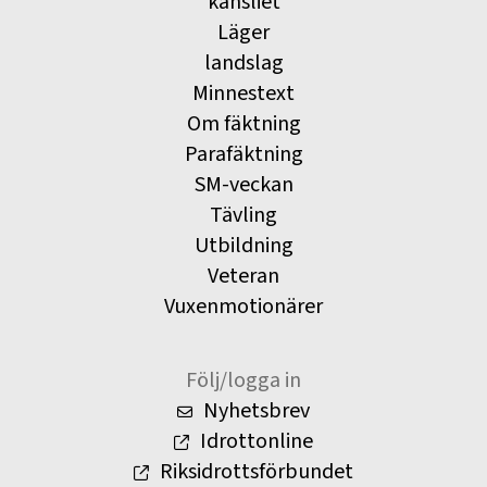
kansliet
Läger
landslag
Minnestext
Om fäktning
Parafäktning
SM-veckan
Tävling
Utbildning
Veteran
Vuxenmotionärer
Följ/logga in
Nyhetsbrev
Idrottonline
Riksidrottsförbundet