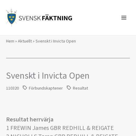
Hoppa
till
innehåll
Hem
»
Aktuellt
»
Svenskt i Invicta Open
Svenskt i Invicta Open
110320
Förbundskaptener
Resultat
Resultat herrvärja
1 FREWIN James GBR REDHILL & REIGATE