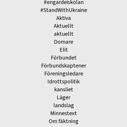
#engardeiskolan
#StandWithUkraine
Aktiva
Aktuellt
aktuellt
Domare
Elit
Förbundet
Förbundskaptener
Föreningsledare
Idrottspolitik
kansliet
Läger
landslag
Minnestext
Om fäktning