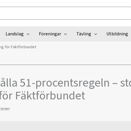
Landslag
Föreningar
Tävling
Utbildning
ång för Fäktförbundet
hålla 51-procentsregeln – st
för Fäktförbundet
tener