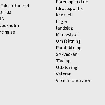
Föreningsledare
 Fäktförbundet
Idrottspolitik
ns Hus
kansliet
16
Läger
Stockholm
landslag
ncing.se
Minnestext
Om fäktning
Parafäktning
SM-veckan
Tävling
Utbildning
Veteran
Vuxenmotionärer