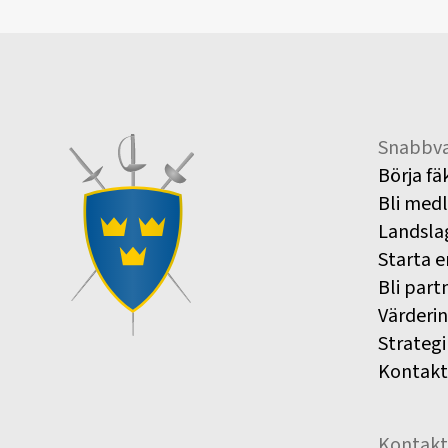
Snabbva
Börja fä
Bli med
Landsla
Starta e
Bli part
Värderi
Strategi
Kontakt
Kontakt