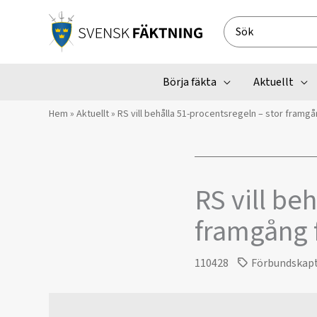
Hoppa
till
Search
innehåll
for:
Börja fäkta
Aktuellt
Hem
»
Aktuellt
»
RS vill behålla 51-procentsregeln – stor framg
RS vill be
framgång 
110428
Förbundskap