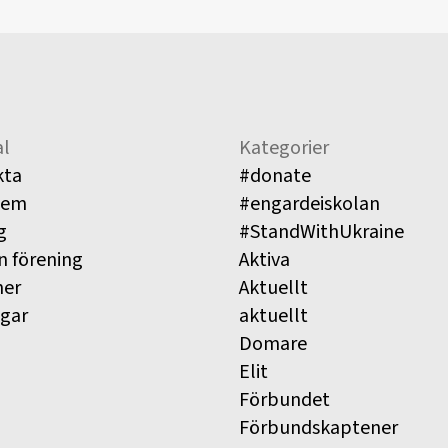
l
Kategorier
kta
#donate
lem
#engardeiskolan
g
#StandWithUkraine
n förening
Aktiva
ner
Aktuellt
ngar
aktuellt
Domare
Elit
Förbundet
Förbundskaptener