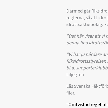
Därmed går Riksidrot
reglerna, så att idro
idrottsaktiebolag. F
”Det här visar att vi
denna fina idrottsrö
”Vi har ju hårdare ä
Riksidrottsstyrelsen
bl.a. supporterklubba
Liljegren
Läs Svenska Fäktför
filer.
”Omtvistad regel bli