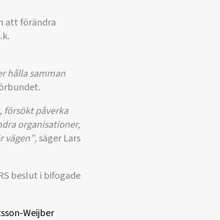
m att förändra
.k.
öker hålla samman
förbundet.
, försökt påverka
ndra organisationer,
är vägen”
, säger Lars
S beslut i bifogade
ttsson-Weijber