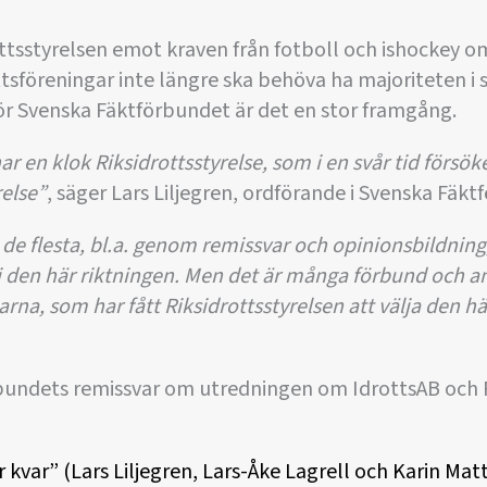
tsstyrelsen emot kraven från fotboll och ishockey o
ttsföreningar inte längre ska behöva ha majoriteten i s
ör Svenska Fäktförbundet är det en stor framgång.
 har en klok Riksidrottsstyrelse, som i en svår tid förs
relse”
, säger Lars Liljegren, ordförande i Svenska Fäkt
n de flesta, bl.a. genom remissvar och opinionsbildning
 i den här riktningen. Men det är många förbund och a
rna, som har fått Riksidrottsstyrelsen att välja den h
bundets remissvar om utredningen om IdrottsAB och R
r kvar” (Lars Liljegren, Lars-Åke Lagrell och Karin Ma