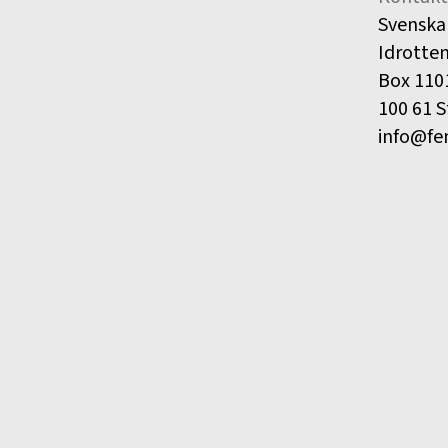
Svenska
Idrotte
Box 110
100 61 
info@fe