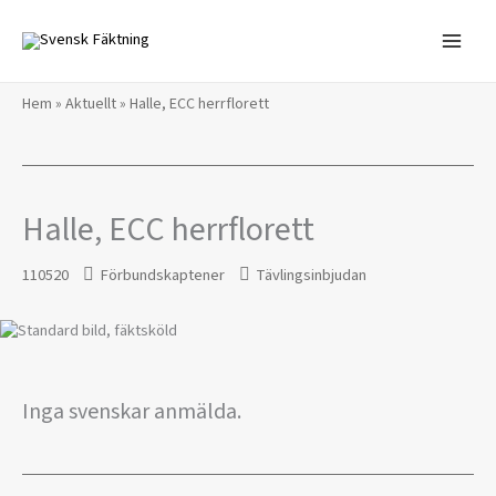
Hoppa
till
innehåll
Hem
»
Aktuellt
»
Halle, ECC herrflorett
Halle, ECC herrflorett
110520
Förbundskaptener
Tävlingsinbjudan
Inga svenskar anmälda.