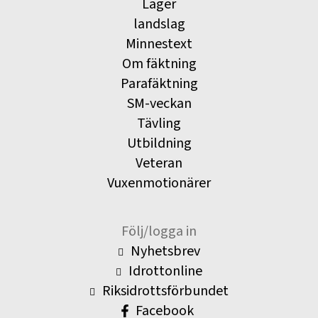
Läger
landslag
Minnestext
Om fäktning
Parafäktning
SM-veckan
Tävling
Utbildning
Veteran
Vuxenmotionärer
Följ/logga in
Nyhetsbrev
Idrottonline
Riksidrottsförbundet
Facebook