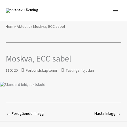
Hoppa
till
innehåll
Hem
»
Aktuellt
»
Moskva, ECC sabel
Moskva, ECC sabel
110520
Förbundskaptener
Tävlingsinbjudan
←
Föregående Inlägg
Nästa Inlägg
→