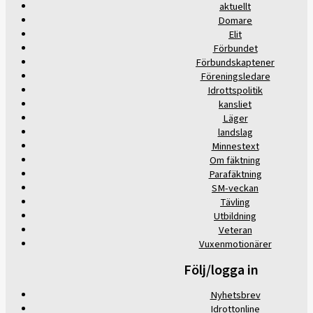
aktuellt
Domare
Elit
Förbundet
Förbundskaptener
Föreningsledare
Idrottspolitik
kansliet
Läger
landslag
Minnestext
Om fäktning
Parafäktning
SM-veckan
Tävling
Utbildning
Veteran
Vuxenmotionärer
Följ/logga in
Nyhetsbrev
Idrottonline