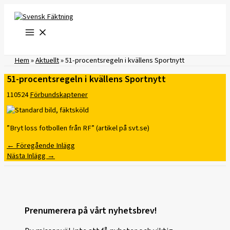
Hoppa
till
innehåll
Hem
»
Aktuellt
»
51-procentsregeln i kvällens Sportnytt
51-procentsregeln i kvällens Sportnytt
110524
Förbundskaptener
”Bryt loss fotbollen från RF” (artikel på svt.se)
←
Föregående Inlägg
Nästa Inlägg
→
Prenumerera på vårt nyhetsbrev!