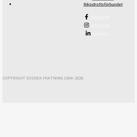
Riksidrottsförbundet
Facebook
Instagram
Linkedin
COPYRIGHT SVENSK FÄKTNING 1904–2026