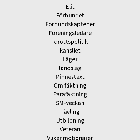
Elit
Förbundet
Förbundskaptener
Föreningsledare
Idrottspolitik
kansliet
Läger
landslag
Minnestext
Om fäktning
Parafäktning
SM-veckan
Tävling
Utbildning
Veteran
Vuxenmotionärer