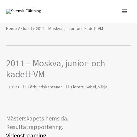
Hoppa
till
innehåll
Hem
»
Aktuellt
»
2011 – Moskva, junior- och kadett-VM
2011 – Moskva, junior- och
kadett-VM
110523
Förbundskaptener
Florett
,
Sabel
,
Värja
Mästerskapets hemsida.
Resultatrapportering.
Videostreaming
.