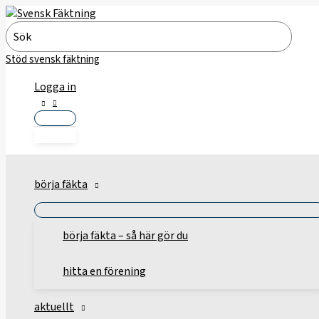
Hoppa
till
Search
innehåll
for:
Stöd svensk fäktning
Logga in
börja fäkta
börja fäkta – så här gör du
hitta en förening
aktuellt