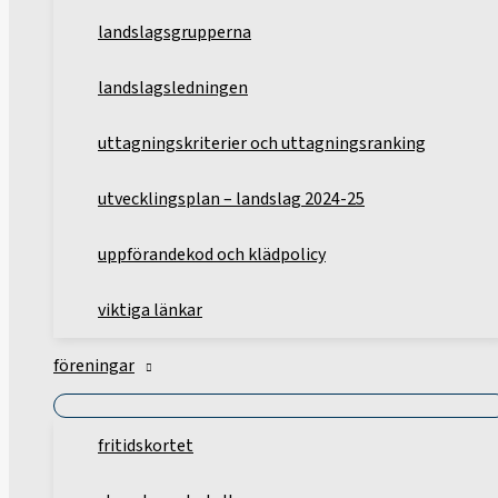
landslagsgrupperna
landslagsledningen
uttagningskriterier och uttagningsranking
utvecklingsplan – landslag 2024-25
uppförandekod och klädpolicy
viktiga länkar
föreningar
fritidskortet