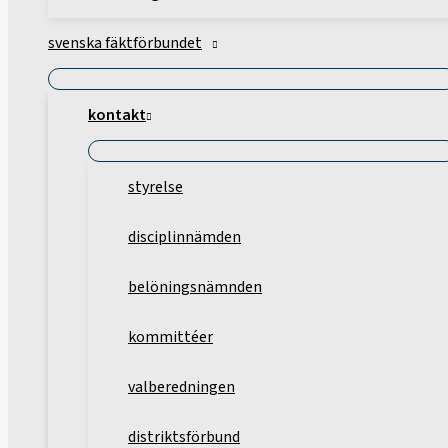
svenska fäktförbundet
kontakt
styrelse
disciplinnämden
belöningsnämnden
kommittéer
valberedningen
distriktsförbund