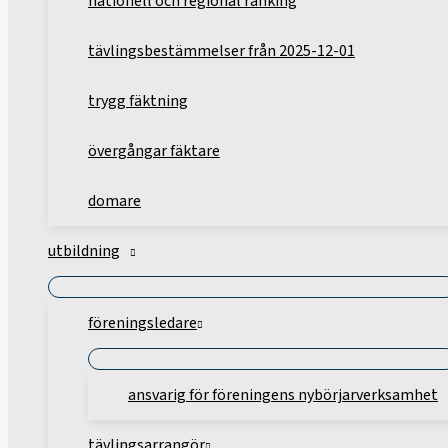
nationell och regional ranking
tävlingsbestämmelser från 2025-12-01
trygg fäktning
övergångar fäktare
domare
utbildning
föreningsledare
ansvarig för föreningens nybörjarverksamhet
tävlingsarrangör