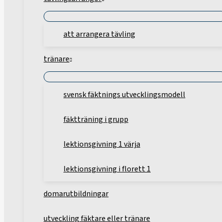
att arrangera tävling
tränare
svensk fäktnings utvecklingsmodell
fäktträning i grupp
lektionsgivning 1 värja
lektionsgivning i florett 1
domarutbildningar
utveckling fäktare eller tränare