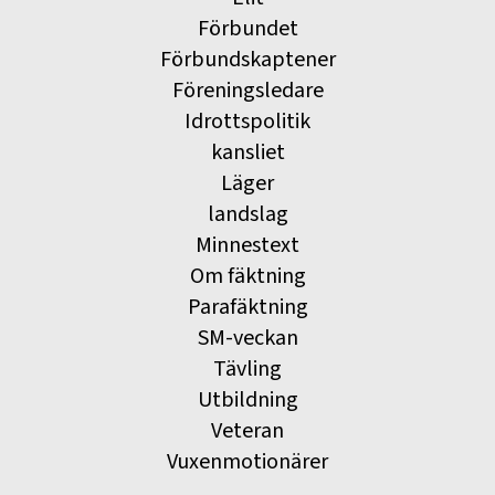
Förbundet
Förbundskaptener
Föreningsledare
Idrottspolitik
kansliet
Läger
landslag
Minnestext
Om fäktning
Parafäktning
SM-veckan
Tävling
Utbildning
Veteran
Vuxenmotionärer