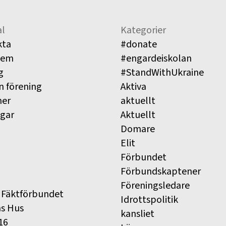
l
Kategorier
kta
#donate
lem
#engardeiskolan
g
#StandWithUkraine
n förening
Aktiva
ner
aktuellt
ngar
Aktuellt
Domare
Elit
Förbundet
Förbundskaptener
Föreningsledare
 Fäktförbundet
Idrottspolitik
ns Hus
kansliet
16