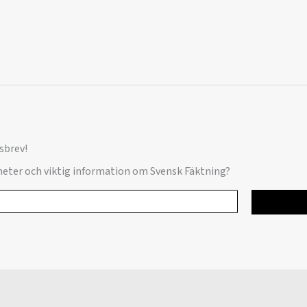
sbrev!
yheter och viktig information om Svensk Fäktning?