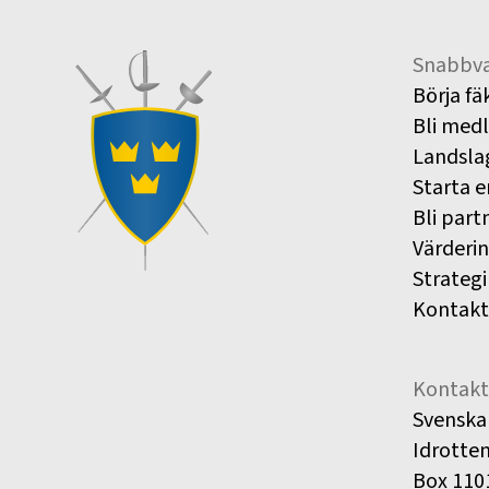
Snabbva
Börja fä
Bli med
Landsla
Starta e
Bli part
Värderi
Strategi
Kontakt
Kontakt
Svenska
Idrotte
Box 110