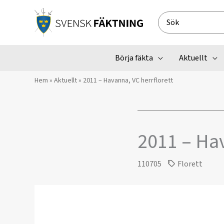
Hoppa
till
Search
innehåll
for:
Börja fäkta
Aktuellt
Hem
»
Aktuellt
»
2011 – Havanna, VC herrflorett
2011 – Hav
110705
Florett