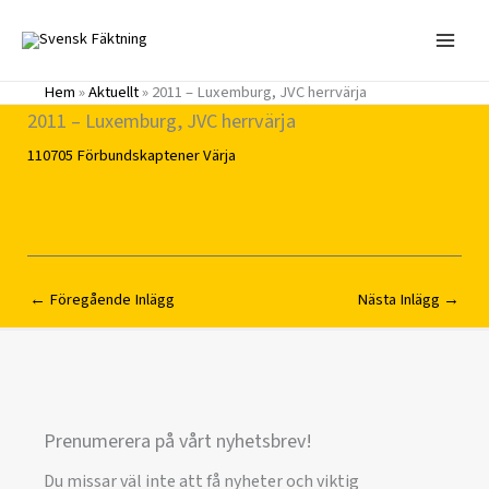
Hoppa
till
innehåll
Hem
»
Aktuellt
»
2011 – Luxemburg, JVC herrvärja
2011 – Luxemburg, JVC herrvärja
110705
Förbundskaptener
Värja
←
Föregående Inlägg
Nästa Inlägg
→
Prenumerera på vårt nyhetsbrev!
Du missar väl inte att få nyheter och viktig