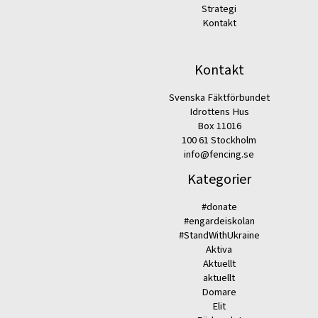
Strategi
Kontakt
Kontakt
Svenska Fäktförbundet
Idrottens Hus
Box 11016
100 61 Stockholm
info@fencing.se
Kategorier
#donate
#engardeiskolan
#StandWithUkraine
Aktiva
Aktuellt
aktuellt
Domare
Elit