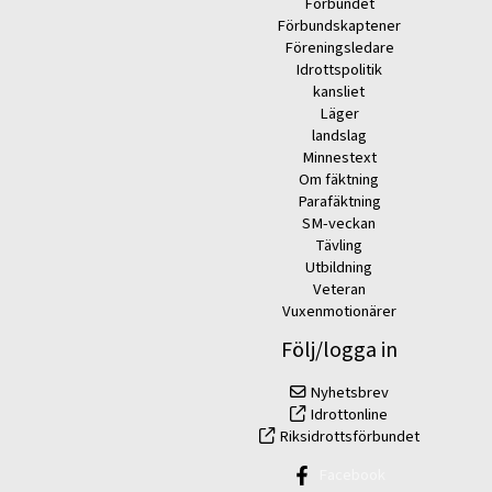
Förbundet
Förbundskaptener
Föreningsledare
Idrottspolitik
kansliet
Läger
landslag
Minnestext
Om fäktning
Parafäktning
SM-veckan
Tävling
Utbildning
Veteran
Vuxenmotionärer
Följ/logga in
Nyhetsbrev
Idrottonline
Riksidrottsförbundet
Facebook