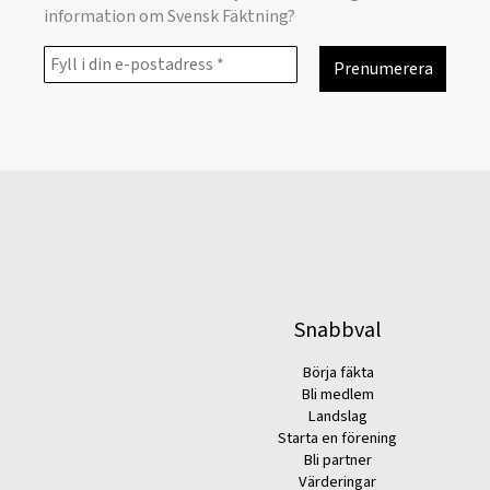
information om Svensk Fäktning?
Snabbval
Börja fäkta
Bli medlem
Landslag
Starta en förening
Bli partner
Värderingar